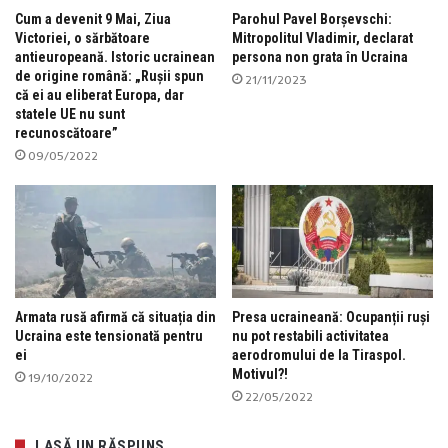
Cum a devenit 9 Mai, Ziua
Parohul Pavel Borșevschi:
Victoriei, o sărbătoare
Mitropolitul Vladimir, declarat
antieuropeană. Istoric ucrainean
persona non grata în Ucraina
de origine română: „Rușii spun
21/11/2023
că ei au eliberat Europa, dar
statele UE nu sunt
recunoscătoare”
09/05/2022
Armata rusă afirmă că situația din
Presa ucraineană: Ocupanții ruși
Ucraina este tensionată pentru
nu pot restabili activitatea
ei
aerodromului de la Tiraspol.
Motivul?!
19/10/2022
22/05/2022
LASĂ UN RĂSPUNS