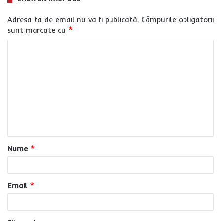
Adresa ta de email nu va fi publicată.
Câmpurile obligatorii
sunt marcate cu
*
C
o
m
e
n
t
a
Nume
*
r
i
u
Email
*
*