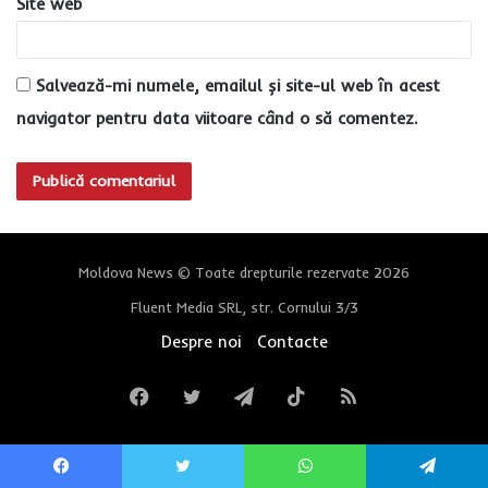
Site web
Salvează-mi numele, emailul și site-ul web în acest
navigator pentru data viitoare când o să comentez.
Moldova News © Toate drepturile rezervate 2026
Fluent Media SRL, str. Cornului 3/3
Despre noi
Contacte
Facebook
Twitter
Telegram
TikTok
RSS
Facebook
Twitter
WhatsApp
Telegram