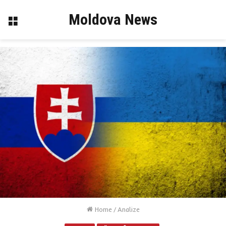
Moldova News
Menu
Home
/
Analize