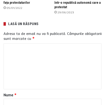
fața protestatarilor
într-o republică autonomă care a
protestat
05/01/2022
29/06/2023
LASĂ UN RĂSPUNS
Adresa ta de email nu va fi publicată.
Câmpurile obligatorii
sunt marcate cu
*
C
o
m
e
n
t
a
Nume
*
r
i