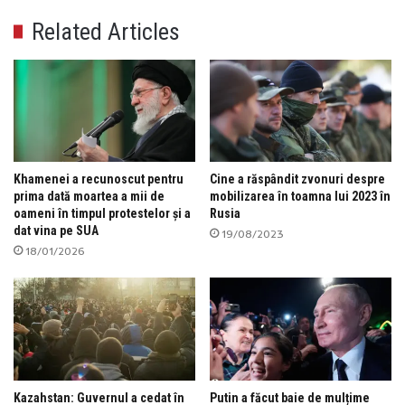
Related Articles
Khamenei a recunoscut pentru
Cine a răspândit zvonuri despre
prima dată moartea a mii de
mobilizarea în toamna lui 2023 în
oameni în timpul protestelor și a
Rusia
dat vina pe SUA
19/08/2023
18/01/2026
Kazahstan: Guvernul a cedat în
Putin a făcut baie de mulțime