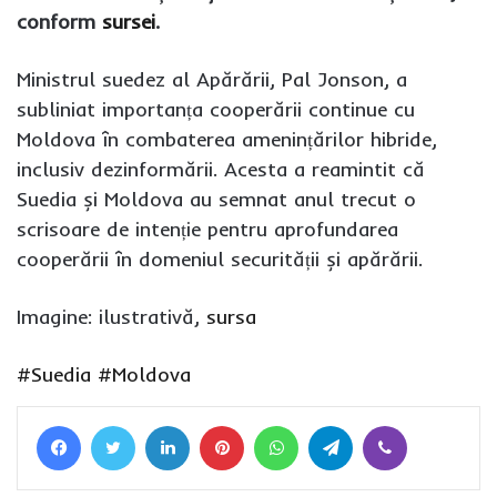
conform
sursei
.
Ministrul suedez al Apărării, Pal Jonson, a
subliniat importanța cooperării continue cu
Moldova în combaterea amenințărilor hibride,
inclusiv dezinformării. Acesta a reamintit că
Suedia și Moldova au semnat anul trecut o
scrisoare de intenție pentru aprofundarea
cooperării în domeniul securității și apărării.
Imagine: ilustrativă,
sursa
#Suedia
#Moldova
Facebook
Twitter
LinkedIn
Pinterest
WhatsApp
Telegram
Viber