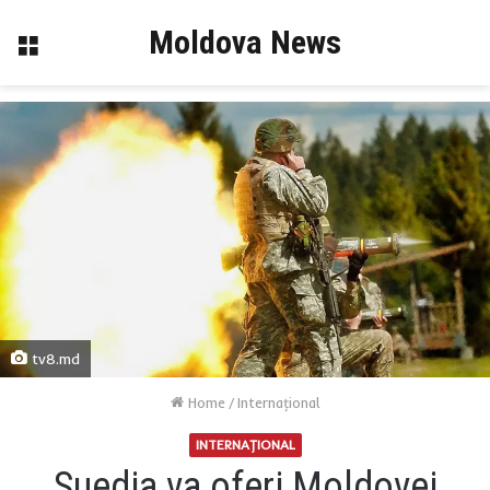
Moldova News
Menu
tv8.md
Home
/
Internaţional
INTERNAŢIONAL
Suedia va oferi Moldovei