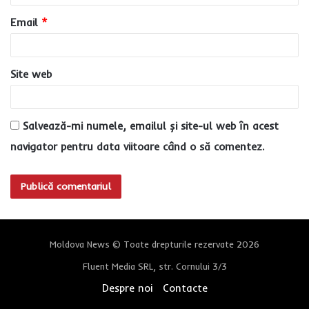
u
Email
*
*
Site web
Salvează-mi numele, emailul și site-ul web în acest
navigator pentru data viitoare când o să comentez.
Moldova News © Toate drepturile rezervate 2026
Fluent Media SRL, str. Cornului 3/3
Despre noi
Contacte