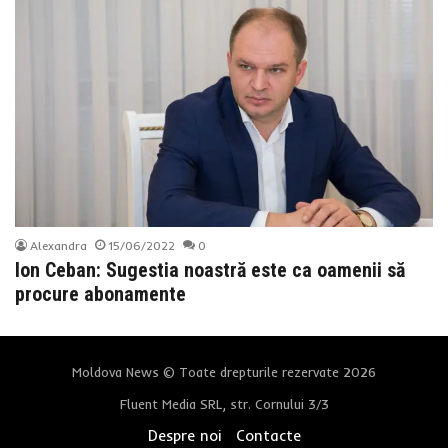
Alexandra
15/06/2022
0
Ion Ceban: Sugestia noastră este ca oamenii să
procure abonamente
Moldova News © Toate drepturile rezervate 2026
Fluent Media SRL, str. Cornului 3/3
Despre noi
Contacte