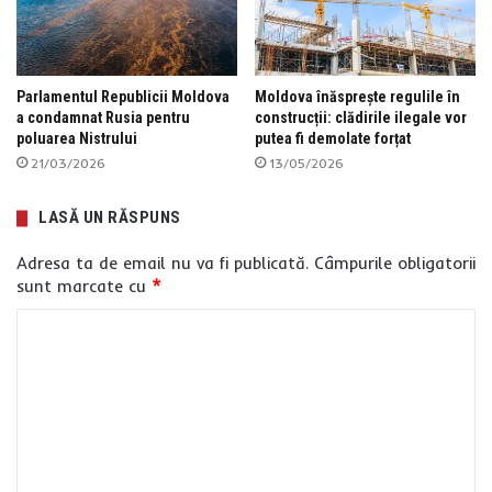
Parlamentul Republicii Moldova
Moldova înăsprește regulile în
a condamnat Rusia pentru
construcții: clădirile ilegale vor
poluarea Nistrului
putea fi demolate forțat
21/03/2026
13/05/2026
LASĂ UN RĂSPUNS
Adresa ta de email nu va fi publicată.
Câmpurile obligatorii
sunt marcate cu
*
C
o
m
e
n
t