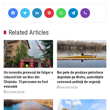
Facebook
Twitter
LinkedIn
Pinterest
WhatsApp
Telegram
Viber
Related Articles
Un incendiu provocat de fulger a
Noi pete de produse petroliere
izbucnit într-un bloc din
depistate pe Nistru, autoritățile
Chișinău: 15 persoane au fost
convoacă ședință de urgență
evacuate
04/04/2026
07/06/2026