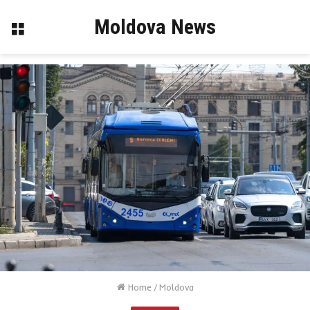
Moldova News
Menu
Home
/
Moldova