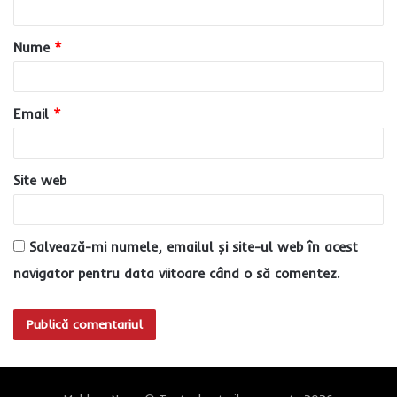
a
Nume
*
r
i
u
Email
*
*
Site web
Salvează-mi numele, emailul și site-ul web în acest
navigator pentru data viitoare când o să comentez.