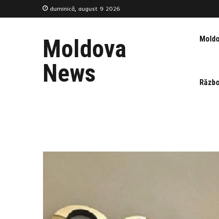
duminică, august 9 2026
Mold
Moldova
News
Războ