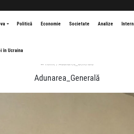
ova
Politică
Economie
Societate
Analize
Intern
i în Ucraina
Home
/
Adunarea_Generală
Adunarea_Generală