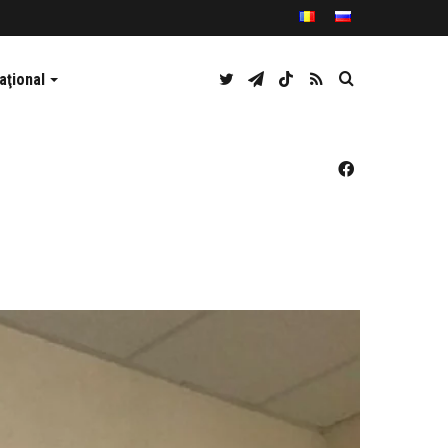
Twitter
Telegram
TikTok
RSS
Caută
aţional
Facebook