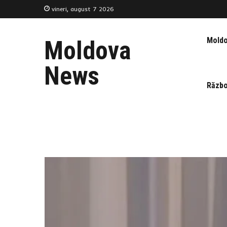
vineri, august 7 2026
Mold
Moldova
News
Războ