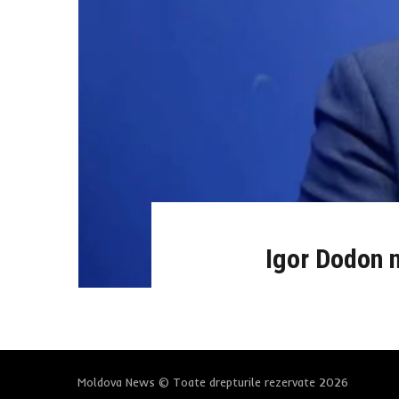
Igor Dodon n
Moldova News © Toate drepturile rezervate 2026