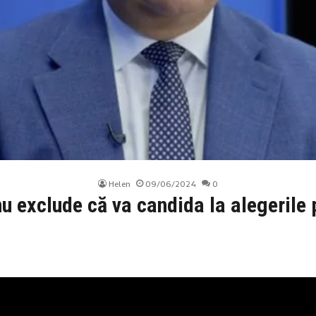
Helen
09/06/2024
0
u exclude că va candida la alegerile 