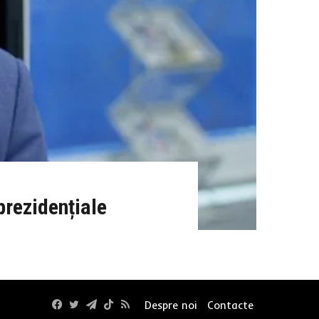
prezidențiale
Facebook
Twitter
Telegram
TikTok
RSS
Despre noi
Contacte