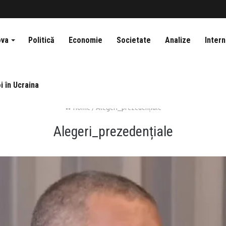
ova
Politică
Economie
Societate
Analize
Intern
i în Ucraina
Home
/
Alegeri_prezedențiale
Alegeri_prezedențiale