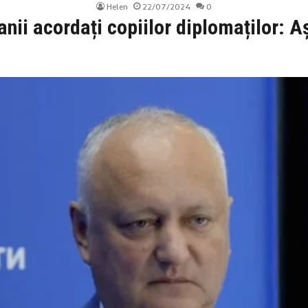
Helen
22/07/2024
0
anii acordați copiilor diplomaților: Aș