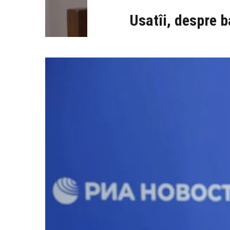
Usatîi, despre b