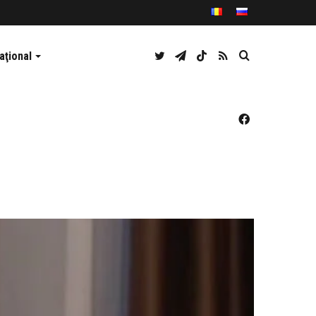
Twitter
Telegram
TikTok
RSS
Caută
aţional
Facebook