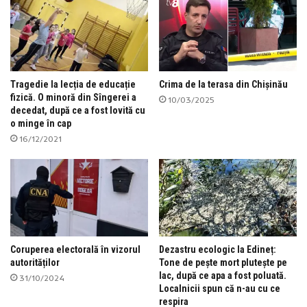
Tragedie la lecția de educație
Crima de la terasa din Chișinău
fizică. O minoră din Sîngerei a
10/03/2025
decedat, după ce a fost lovită cu
o minge în cap
16/12/2021
Coruperea electorală în vizorul
Dezastru ecologic la Edineț:
autorităților
Tone de pește mort plutește pe
lac, după ce apa a fost poluată.
31/10/2024
Localnicii spun că n-au cu ce
respira