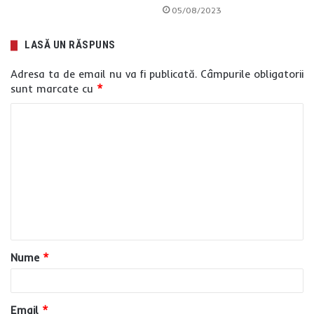
05/08/2023
LASĂ UN RĂSPUNS
Adresa ta de email nu va fi publicată.
Câmpurile obligatorii
sunt marcate cu
*
C
o
m
e
n
t
a
Nume
*
r
i
u
Email
*