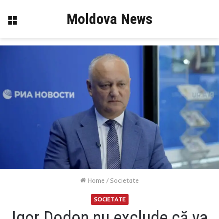
Moldova News
Menu
Home
/
Societate
SOCIETATE
Igor Dodon nu exclude că va