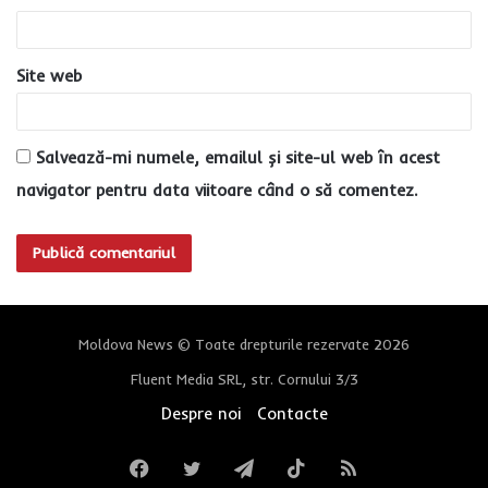
*
Site web
Salvează-mi numele, emailul și site-ul web în acest
navigator pentru data viitoare când o să comentez.
Moldova News © Toate drepturile rezervate 2026
Fluent Media SRL, str. Cornului 3/3
Despre noi
Contacte
Facebook
Twitter
Telegram
TikTok
RSS