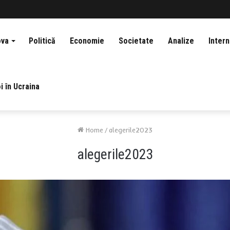
ova
Politică
Economie
Societate
Analize
Intern
i în Ucraina
Home
/
alegerile2023
alegerile2023