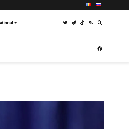
Twitter
Telegram
TikTok
RSS
Caută
aţional
Facebook