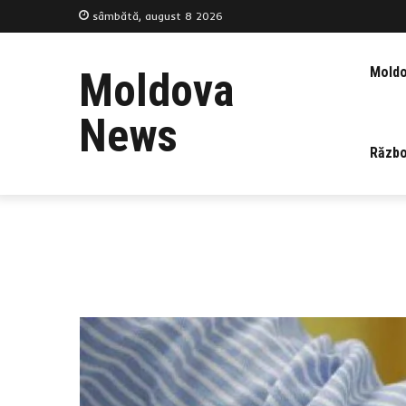
sâmbătă, august 8 2026
Mold
Moldova
News
Războ