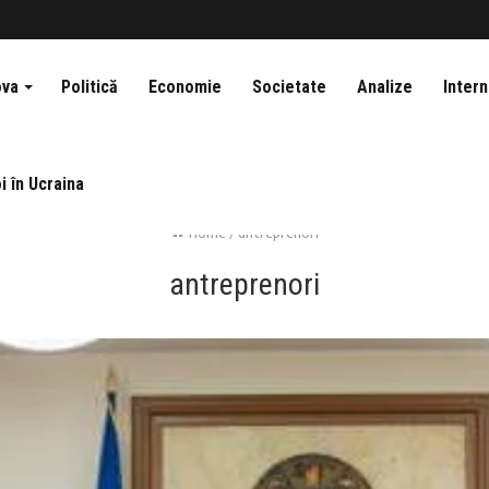
ova
Politică
Economie
Societate
Analize
Intern
i în Ucraina
Home
/
antreprenori
antreprenori