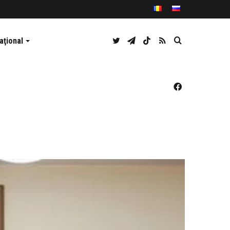
Twitter
Telegram
TikTok
RSS
Caută
aţional
Facebook