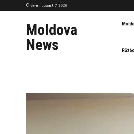
vineri, august 7 2026
Mold
Moldova
News
Războ