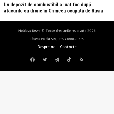
Un depozit de combustibil a luat foc după
atacurile cu drone în Crimeea ocupată de Rusia
Moldova News © Toate drepturile rezervate 2026
Fluent Media SRL, str. Cornului 3/3
Despre noi
Contacte
Facebook
Twitter
Telegram
TikTok
RSS