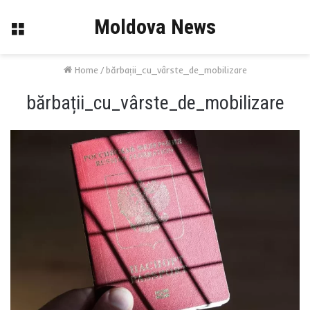
Moldova News
Menu
Home
/
bărbații_cu_vârste_de_mobilizare
bărbații_cu_vârste_de_mobilizare