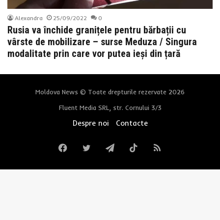
Alexandra
25/09/2022
0
Rusia va închide granițele pentru bărbații cu
vârste de mobilizare – surse Meduza / Singura
modalitate prin care vor putea ieși din țară
Moldova News © Toate drepturile rezervate 2026
Fluent Media SRL, str. Cornului 3/3
Despre noi
Contacte
Facebook
Twitter
Telegram
TikTok
RSS