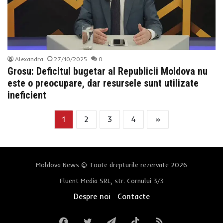
Alexandra
27/10/2025
0
Grosu: Deficitul bugetar al Republicii Moldova nu
este o preocupare, dar resursele sunt utilizate
ineficient
1
2
3
4
»
Moldova News © Toate drepturile rezervate 2026
Fluent Media SRL, str. Cornului 3/3
Despre noi
Contacte
Facebook
Twitter
Telegram
TikTok
RSS