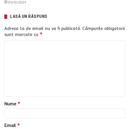
01/12/2021
LASĂ UN RĂSPUNS
Adresa ta de email nu va fi publicată.
Câmpurile obligatorii
sunt marcate cu
*
C
o
m
e
n
t
a
Nume
*
r
i
u
Email
*