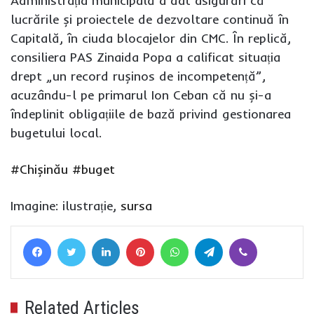
Administrația municipală a dat asigurări că
lucrările și proiectele de dezvoltare continuă în
Capitală, în ciuda blocajelor din CMC. În replică,
consiliera PAS Zinaida Popa a calificat situația
drept „un record rușinos de incompetență”,
acuzându-l pe primarul Ion Ceban că nu și-a
îndeplinit obligațiile de bază privind gestionarea
bugetului local.
#Chișinău
#buget
Imagine: ilustrație,
sursa
Facebook
Twitter
LinkedIn
Pinterest
WhatsApp
Telegram
Viber
Related Articles