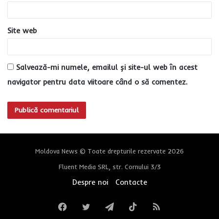
*
Site web
Salvează-mi numele, emailul și site-ul web în acest
navigator pentru data viitoare când o să comentez.
Moldova News © Toate drepturile rezervate 2026
Fluent Media SRL, str. Cornului 3/3
Despre noi
Contacte
Facebook
Twitter
Telegram
TikTok
RSS