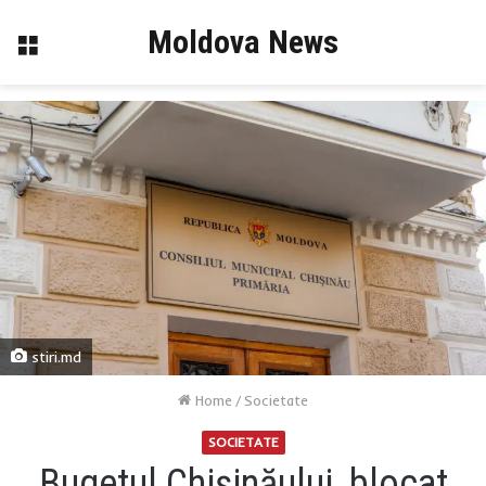
Moldova News
Menu
stiri.md
Home
/
Societate
SOCIETATE
Bugetul Chișinăului, blocat