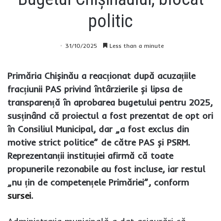
politic
31/10/2025
Less than a minute
Primăria Chișinău a reacționat după acuzațiile
fracțiunii PAS privind întârzierile și lipsa de
transparență în aprobarea bugetului pentru 2025,
susținând că proiectul a fost prezentat de opt ori
în Consiliul Municipal, dar „a fost exclus din
motive strict politice” de către PAS și PSRM.
Reprezentanții instituției afirmă că toate
propunerile rezonabile au fost incluse, iar restul
„nu țin de competențele Primăriei”, conform
sursei
.