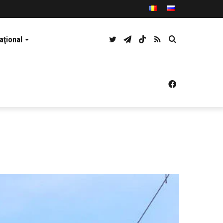
Twitter
Telegram
TikTok
RSS
Caută
aţional
Facebook