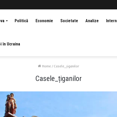
ova
Politică
Economie
Societate
Analize
Intern
i în Ucraina
Home
/
Casele_țiganilor
Casele_țiganilor