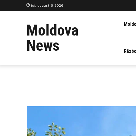
joi, august 6 2026
Mold
Moldova
News
Războ