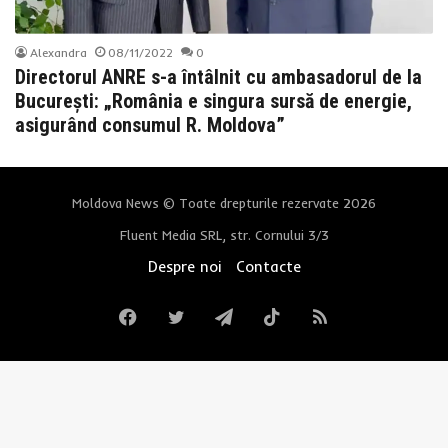
Alexandra
08/11/2022
0
Directorul ANRE s-a întâlnit cu ambasadorul de la
București: „România e singura sursă de energie,
asigurând consumul R. Moldova”
Moldova News © Toate drepturile rezervate 2026
Fluent Media SRL, str. Cornului 3/3
Despre noi
Contacte
Facebook
Twitter
Telegram
TikTok
RSS