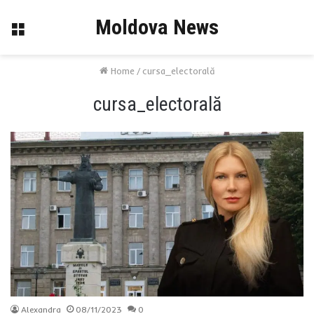
Moldova News
Menu
Home
/
cursa_electorală
cursa_electorală
Alexandra
08/11/2023
0