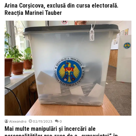
Arina Corșicova, exclusă din cursa electorală.
Reacția Marinei Tauber
Alexandra
02/11/2023
0
Mai multe manipulări și încercări ale
personalităților pro-ruse de a „supraviețui” în