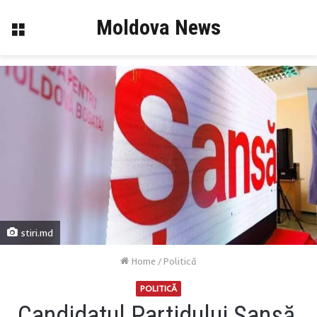
Moldova News
Menu
stiri.md
Home
/
Politică
POLITICĂ
Candidatul Partidului Șansă,