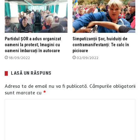
Partidul ȘOR a adus organizat
Simpatizanții Șor, huiduiți de
oameni la protest; Imagini cu
contramanifestanți: Te calc în
oameni îmbarcați în autocare
picioare
18/09/2022
02/09/2022
LASĂ UN RĂSPUNS
Adresa ta de email nu va fi publicată.
Câmpurile obligatorii
sunt marcate cu
*
C
o
m
e