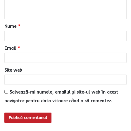
n
t
a
Nume
*
r
i
u
Email
*
*
Site web
Salvează-mi numele, emailul și site-ul web în acest
navigator pentru data viitoare când o să comentez.