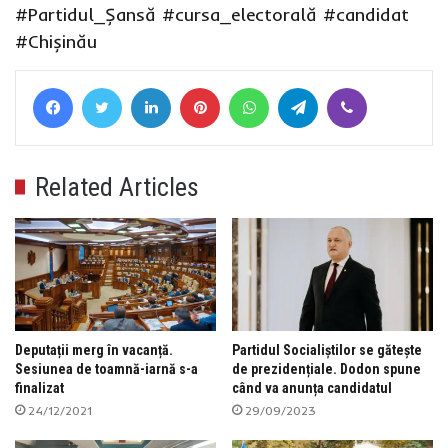
#Partidul_Șansă
#cursa_electorală
#candidat
#Chișinău
Facebook
Twitter
LinkedIn
Pinterest
WhatsApp
Telegram
Viber
Related Articles
Deputații merg în vacanță.
Partidul Socialiștilor se gătește
Sesiunea de toamnă-iarnă s-a
de prezidențiale. Dodon spune
finalizat
când va anunța candidatul
24/12/2021
29/09/2023