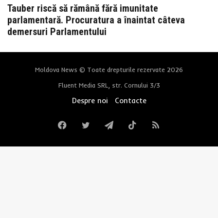
Tauber riscă să rămână fără imunitate
parlamentară. Procuratura a înaintat câteva
demersuri Parlamentului
Moldova News © Toate drepturile rezervate 2026
Fluent Media SRL, str. Cornului 3/3
Despre noi
Contacte
Facebook
Twitter
Telegram
TikTok
RSS