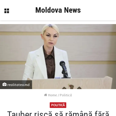
Moldova News
Menu
realitatea.md
Home
/
Politică
POLITICĂ
Tauber riscă să rămână fără