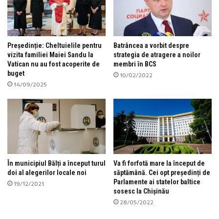
Președinție: Cheltuielile pentru
Batrâncea a vorbit despre
vizita familiei Maiei Sandu la
strategia de atragere a noilor
Vatican nu au fost acoperite de
membri în BCS
buget
10/02/2022
14/09/2025
În municipiul Bălți a început turul
Va fi forfotă mare la început de
doi al alegerilor locale noi
săptămână. Cei opt președinți de
Parlamente ai statelor baltice
19/12/2021
sosesc la Chișinău
28/05/2022