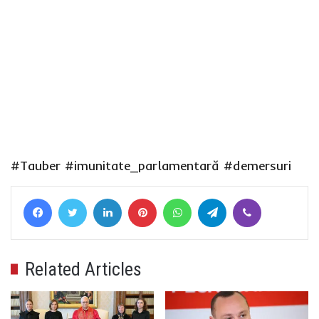
#Tauber
#imunitate_parlamentară
#demersuri
Facebook
Twitter
LinkedIn
Pinterest
WhatsApp
Telegram
Viber
Related Articles