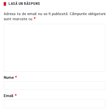
LASĂ UN RĂSPUNS
Adresa ta de email nu va fi publicată.
Câmpurile obligatorii
sunt marcate cu
*
C
o
m
e
n
t
a
Nume
*
r
i
u
Email
*
*