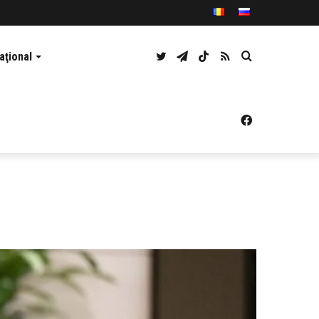
Twitter
Telegram
TikTok
RSS
Caută
aţional
Facebook