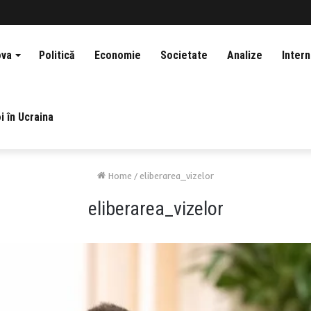
ova
Politică
Economie
Societate
Analize
Intern
i în Ucraina
Home
/
eliberarea_vizelor
eliberarea_vizelor