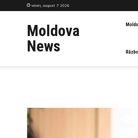
vineri, august 7 2026
Mold
Moldova
News
Războ