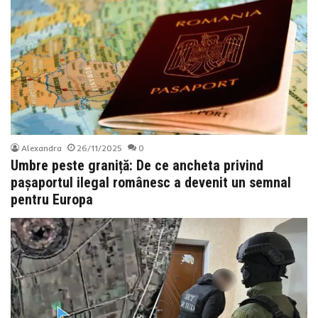
Alexandra
26/11/2025
0
Umbre peste graniță: De ce ancheta privind
pașaportul ilegal românesc a devenit un semnal
pentru Europa