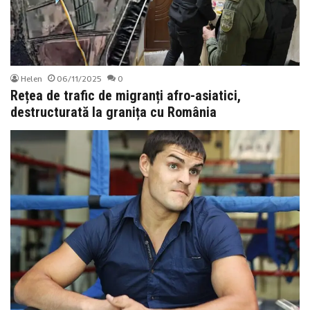
Helen
06/11/2025
0
Rețea de trafic de migranți afro-asiatici,
destructurată la granița cu România