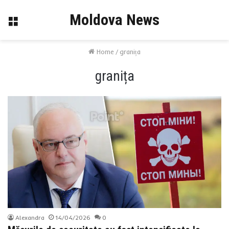
Moldova News
Menu
Home
/
granița
granița
Alexandra
14/04/2026
0