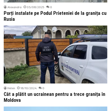
Alexandra
03/08/2025
0
Porți instalate pe Podul Prieteniei de la granița cu
Rusia
Helen
18/10/2024
0
Cât a plătit un ucrainean pentru a trece granița în
Moldova