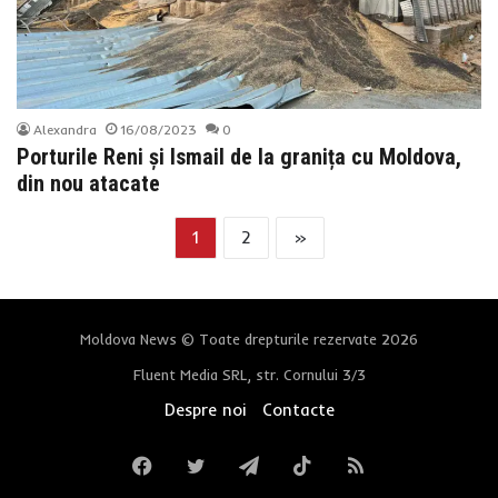
Alexandra
16/08/2023
0
Porturile Reni și Ismail de la granița cu Moldova,
din nou atacate
1
2
»
Moldova News © Toate drepturile rezervate 2026
Fluent Media SRL, str. Cornului 3/3
Despre noi
Contacte
Facebook
Twitter
Telegram
TikTok
RSS