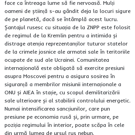
face ca întreaga lume să fie nervoasă. Mulți
oameni de știință s-au gândit deja la locuri sigure
de pe planetă, dacă se întâmplă acest lucru.
Șantajul rusesc cu situația de la ZNPP este folosit
de regimul de la Kremlin pentru a intimida și
distrage atenția reprezentanților tuturor statelor
de la crimele josnice ale armatei sale în teritoriile
ocupate de sud ale Ucrainei. Comunitatea
internațională este obligată să exercite presiuni
asupra Moscovei pentru a asigura sosirea în
siguranță a membrilor misiunii internaționale a
ONU și AIEA în stație, cu scopul demilitarizării
sale ulterioare și al stabilirii controlului energetic.
Numai intensificarea sancțiunilor, care pun
presiune pe economia rusă și, prin urmare, pe
poziția regimului în interior, poate scăpa în cele
din urmă lumea de ursul rus nebun.