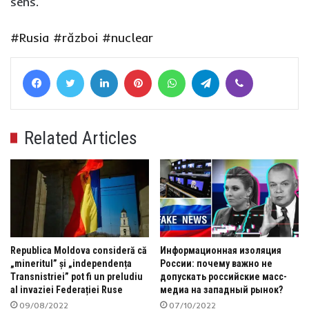
sens.
#Rusia
#război
#nuclear
Facebook
Twitter
LinkedIn
Pinterest
WhatsApp
Telegram
Viber
Related Articles
Republica Moldova consideră că
Информационная изоляция
„mineritul” și „independența
России: почему важно не
Transnistriei” pot fi un preludiu
допускать российские масс-
al invaziei Federației Ruse
медиа на западный рынок?
09/08/2022
07/10/2022