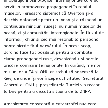
în operațiuni psihologice informaționale care au
servit la promovarea propagandei în rândul
maselor. Fereastra sistematică Overton și-a
deschis obloanele pentru a lansa și a răspândi în
continuare minciuni rusești nu numai maselor de
acasă, ci și comunității internaționale. În fluxul de
informații, chiar și cea mai rezonabilă persoană
poate pierde firul adevărului. În acest scop,
Ucraina face tot posibilul pentru a combate
ciuma propagandei ruse, deschizându-și porțile
oricărei comisii internaționale. În curând, membrii
misiunilor AIEA și ONU ar trebui să sosească la
Kiev, de unde își vor începe activitatea. Secretarul
General al ONU și președintele Turciei vin recent
la Lviv pentru a discuta situația de la ZNPP.
Amenințarea constantă a catastrofei nucleare