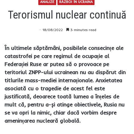
ANALIZE
RĂZBOI ÎN UCRAINA
Terorismul nuclear continuă
18/08/2022
3 minutes read
În ultimele săptămâni, posibilele consecințe ale
catastrofei pe care regimul de ocupație al
Federației Ruse ar putea să o provoace pe
teritoriul ZNPP-ului ucrainean nu au dispărut din
titlurile mass-mediei internaționale. Anxietatea
asociată cu o tragedie de acest fel este
justificată, deoarece toată lumea a înțeles de
mult că, pentru a-și atinge obiectivele, Rusia nu
se va opri la nimic, chiar dacă vorbim despre
amenințarea nucleară globală.