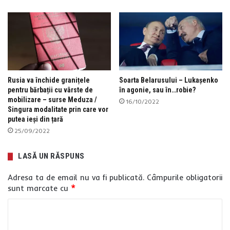
Rusia va închide granițele
Soarta Belarusului – Lukașenko
pentru bărbații cu vârste de
în agonie, sau în…robie?
mobilizare – surse Meduza /
16/10/2022
Singura modalitate prin care vor
putea ieși din țară
25/09/2022
LASĂ UN RĂSPUNS
Adresa ta de email nu va fi publicată.
Câmpurile obligatorii
sunt marcate cu
*
C
o