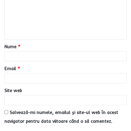
m
e
n
t
a
Nume
*
r
i
u
Email
*
*
Site web
Salvează-mi numele, emailul și site-ul web în acest
navigator pentru data viitoare când o să comentez.