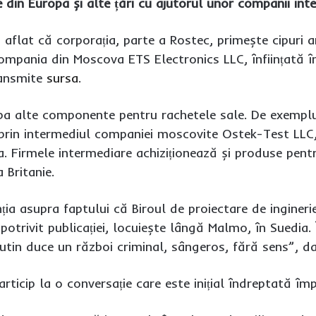
in Europa și alte țări cu ajutorul unor companii inte
 au aflat că corporația, parte a Rostec, primește cipur
compania din Moscova ETS Electronics LLC, înființată 
ransmite
sursa
.
a alte componente pentru rachetele sale. De exemplu
prin intermediul companiei moscovite Ostek-Test LLC,
. Firmele intermediare achiziționează și produse pentr
 Britanie.
ția asupra faptului că Biroul de proiectare de inginer
 potrivit publicației, locuiește lângă Malmo, în Suedia. 
utin duce un război criminal, sângeros, fără sens”, da
rticip la o conversație care este inițial îndreptată îm