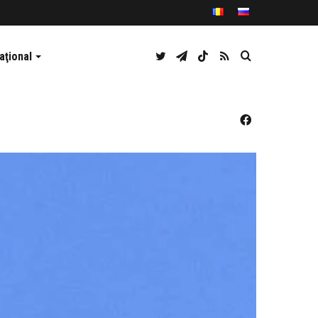
Twitter
Telegram
TikTok
RSS
Caută
aţional
Facebook