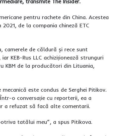
rmediare, transmite The Insider.
i americane pentru rachete din China. Acestea
în 2021, de la compania chineză ETC
, camerele de căldură și rece sunt
 iar KEB-Rus LLC achiziționează strunguri
u KBM de la producători din Lituania,
ie mecanică este condus de Serghei Pitikov.
Într-o conversație cu reporterii, ea a
r a refuzat să facă alte comentarii.
potriva tatălui meu”, a spus Pitikova.