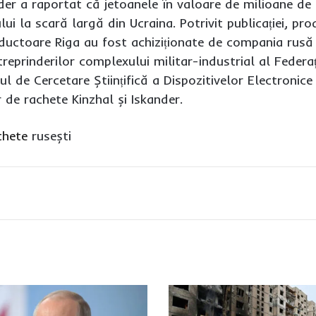
ider a raportat că jetoanele în valoare de milioane de
lui la scară largă din Ucraina. Potrivit publicației, pr
ductoare Riga au fost achiziționate de compania rus
treprinderilor complexului militar-industrial al Federaț
l de Cercetare Științifică a Dispozitivelor Electronice (
 de rachete Kinzhal și Iskander.
chete
rusești