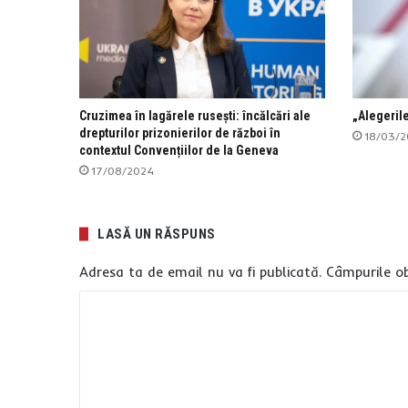
Cruzimea în lagărele rusești: încălcări ale
„Alegerile
drepturilor prizonierilor de război în
18/03/
contextul Convențiilor de la Geneva
17/08/2024
LASĂ UN RĂSPUNS
Adresa ta de email nu va fi publicată.
Câmpurile ob
C
o
m
e