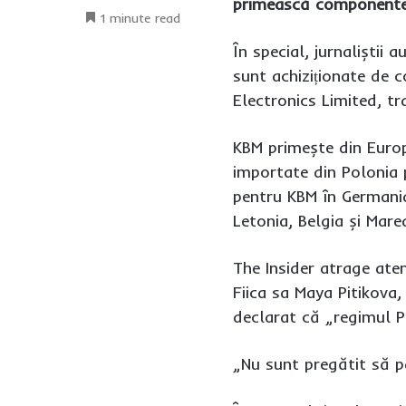
primească componente d
1 minute read
În special, jurnaliștii
sunt achiziționate de 
Electronics Limited, t
KBM primește din Europ
importate din Polonia 
pentru KBM în Germania
Letonia, Belgia și Marea
The Insider atrage aten
Fiica sa Maya Pitikova,
declarat că „regimul P
„Nu sunt pregătit să pa