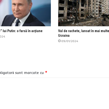
” lui Putin: o farsă în acțiune
Val de rachete, lansat în mai mult
Ucraina
2024
09/01/2024
ligatorii sunt marcate cu
*