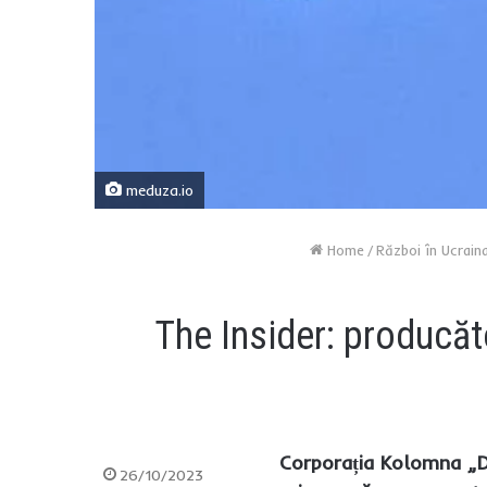
meduza.io
Home
/
Război în Ucrain
The Insider: producăt
Corporația Kolomna „De
26/10/2023