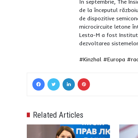
În septembrie, The Ins
de la începutul războiu
de dispozitive semicon
microcircuite letone în
Lesta-M a fost Institutu
dezvoltarea sistemelor
#Kinzhal
#Europa
#ra
Facebook
Twitter
LinkedIn
Pinterest
Related Articles