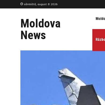
sâmbătă, august 8 2026
Mold
Moldova
News
Războ