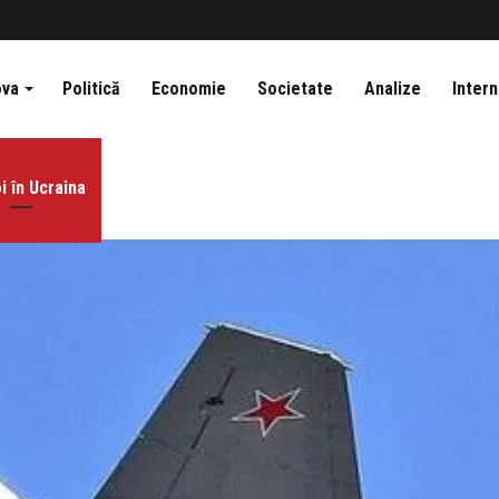
ova
Politică
Economie
Societate
Analize
Intern
i în Ucraina