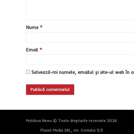
n
t
a
Nume
*
r
i
u
Email
*
*
Salvează-mi numele, emailul și site-ul web în a
Moldova News © Toate drepturile rezervate 2026
Fluent Media SRL, str. Cornului 3/3