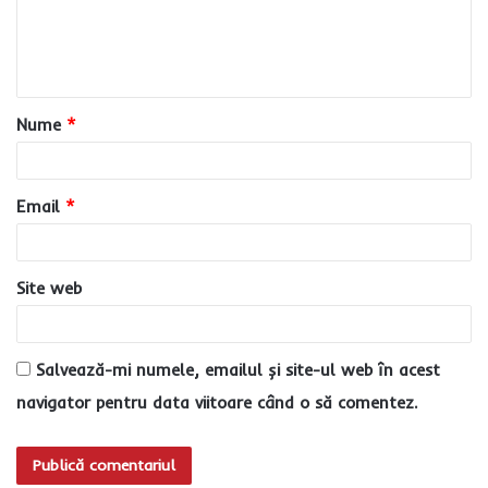
n
t
a
Nume
*
r
i
u
Email
*
*
Site web
Salvează-mi numele, emailul și site-ul web în acest
navigator pentru data viitoare când o să comentez.