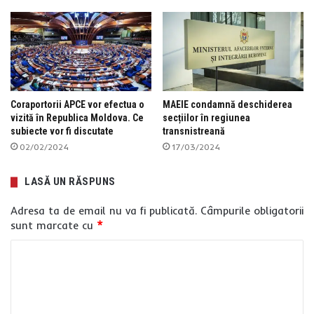
Coraportorii APCE vor efectua o
MAEIE condamnă deschiderea
vizită în Republica Moldova. Ce
secțiilor în regiunea
subiecte vor fi discutate
transnistreană
02/02/2024
17/03/2024
LASĂ UN RĂSPUNS
Adresa ta de email nu va fi publicată.
Câmpurile obligatorii
sunt marcate cu
*
C
o
m
e