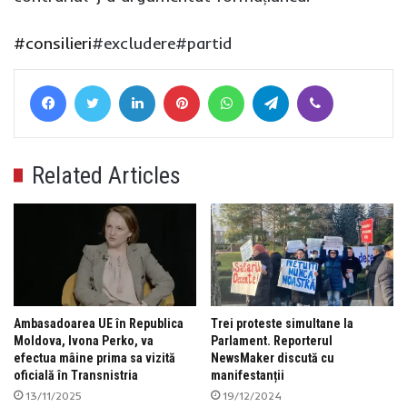
#consilieri
#excludere#partid
Facebook
Twitter
LinkedIn
Pinterest
WhatsApp
Telegram
Viber
Related Articles
Ambasadoarea UE în Republica
Trei proteste simultane la
Moldova, Ivona Perko, va
Parlament. Reporterul
efectua mâine prima sa vizită
NewsMaker discută cu
oficială în Transnistria
manifestanții
13/11/2025
19/12/2024