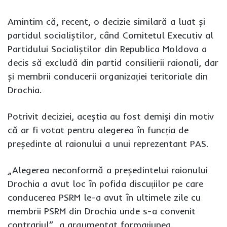
Amintim că, recent, o decizie similară a luat și
partidul socialiștilor, când Comitetul Executiv al
Partidului Socialiștilor din Republica Moldova a
decis să excludă din partid consilierii raionali, dar
și membrii conducerii organizației teritoriale din
Drochia.
Potrivit deciziei, aceștia au fost demiși din motiv
că ar fi votat pentru alegerea în funcția de
președinte al raionului a unui reprezentant PAS.
„Alegerea neconformă a președintelui raionului
Drochia a avut loc în pofida discuțiilor pe care
conducerea PSRM le-a avut în ultimele zile cu
membrii PSRM din Drochia unde s-a convenit
contrariul”, a argumentat formațiunea.