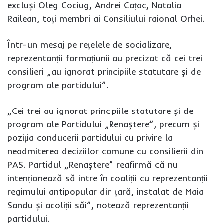
excluși Oleg Cociug, Andrei Cațac, Natalia
Railean, toți membri ai Consiliului raional Orhei.
Într-un mesaj pe rețelele de socializare,
reprezentanții formațiunii au precizat că cei trei
consilieri „au ignorat principiile statutare și de
program ale partidului”.
„Cei trei au ignorat principiile statutare și de
program ale Partidului „Renaștere”, precum și
poziția conducerii partidului cu privire la
neadmiterea deciziilor comune cu consilierii din
PAS. Partidul „Renaștere” reafirmă că nu
intenționează să intre în coaliții cu reprezentanții
regimului antipopular din țară, instalat de Maia
Sandu și acoliții săi”, notează reprezentanții
partidului.