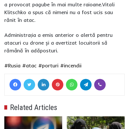
a provocat pagube în mai multe raioane.Vitali
Klitschko a spus că nimeni nu a fost ucis sau
rănit în atac.
Administrația a emis anterior o alertă pentru
atacuri cu drone și a avertizat locuitorii să
rămână în adăposturi.
#Rusia
#atac
#porturi
#incendii
Facebook
Twitter
LinkedIn
Pinterest
WhatsApp
Telegram
Viber
Related Articles