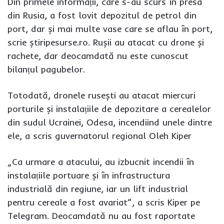
Din primele informații, care s-au scurs în presa
din Rusia, a fost lovit depozitul de petrol din
port, dar și mai multe vase care se aflau în port,
scrie știripesurse.ro. Rușii au atacat cu drone și
rachete, dar deocamdată nu este cunoscut
bilanțul pagubelor.
Totodată, dronele rusești au atacat miercuri
porturile și instalațiile de depozitare a cerealelor
din sudul Ucrainei, Odesa, incendiind unele dintre
ele, a scris guvernatorul regional Oleh Kiper
„Ca urmare a atacului, au izbucnit incendii în
instalațiile portuare și în infrastructura
industrială din regiune, iar un lift industrial
pentru cereale a fost avariat”, a scris Kiper pe
Telegram. Deocamdată nu au fost raportate