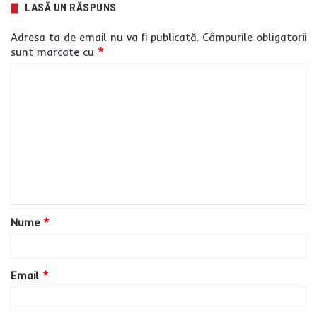
LASĂ UN RĂSPUNS
Adresa ta de email nu va fi publicată.
Câmpurile obligatorii
sunt marcate cu
*
C
o
m
e
n
t
a
Nume
*
r
i
u
Email
*
*