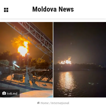
Moldova News
Menu
tv8.md
Home
/
Internaţional