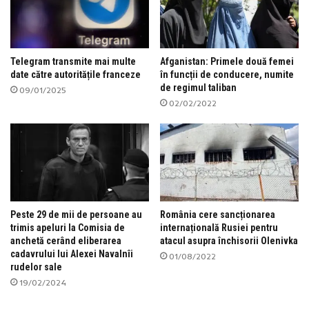
Telegram transmite mai multe
Afganistan: Primele două femei
date către autoritățile franceze
în funcții de conducere, numite
de regimul taliban
09/01/2025
02/02/2022
Peste 29 de mii de persoane au
România cere sancționarea
trimis apeluri la Comisia de
internațională Rusiei pentru
anchetă cerând eliberarea
atacul asupra închisorii Olenivka
cadavrului lui Alexei Navalnîi
01/08/2022
rudelor sale
19/02/2024