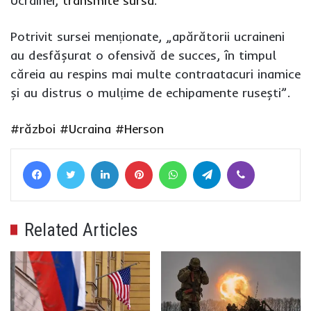
Ucrainei,
transmite sursa
.
Potrivit sursei menționate, „apărătorii ucraineni
au desfășurat o ofensivă de succes, în timpul
căreia au respins mai multe contraatacuri inamice
și au distrus o mulțime de echipamente rusești”.
#război
#Ucraina
#Herson
Facebook
Twitter
LinkedIn
Pinterest
WhatsApp
Telegram
Viber
Related Articles