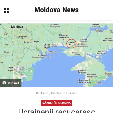
Moldova News
Menu
stiri.md
Home
/
Război în Ucraina
RĂZBOI ÎN UCRAINA
Ucrainenii recuceresc