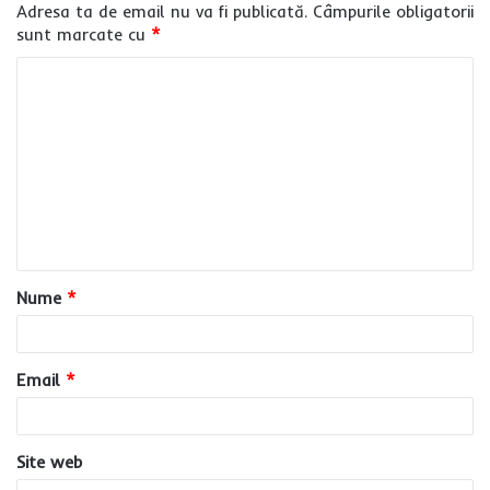
Adresa ta de email nu va fi publicată.
Câmpurile obligatorii
sunt marcate cu
*
C
o
m
e
n
t
a
Nume
*
r
i
u
Email
*
*
Site web