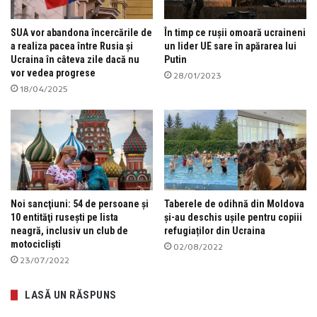
SUA vor abandona încercările de
În timp ce rușii omoară ucraineni
a realiza pacea între Rusia și
un lider UE sare în apărarea lui
Ucraina în câteva zile dacă nu
Putin
vor vedea progrese
28/01/2023
18/04/2025
Noi sancţiuni: 54 de persoane şi
Taberele de odihnă din Moldova
10 entităţi ruseşti pe lista
și-au deschis ușile pentru copiii
neagră, inclusiv un club de
refugiaților din Ucraina
motociclişti
02/08/2022
23/07/2022
LASĂ UN RĂSPUNS