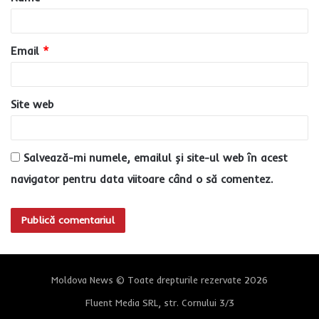
r
i
u
Email
*
*
Site web
Salvează-mi numele, emailul și site-ul web în acest
navigator pentru data viitoare când o să comentez.
Moldova News © Toate drepturile rezervate 2026
Fluent Media SRL, str. Cornului 3/3