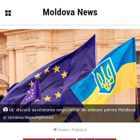
Moldova News
Menu
UE discută accelerarea negocierilor de aderare pentru Moldova
și Ucraina/depositphotos
Home
/
Politică