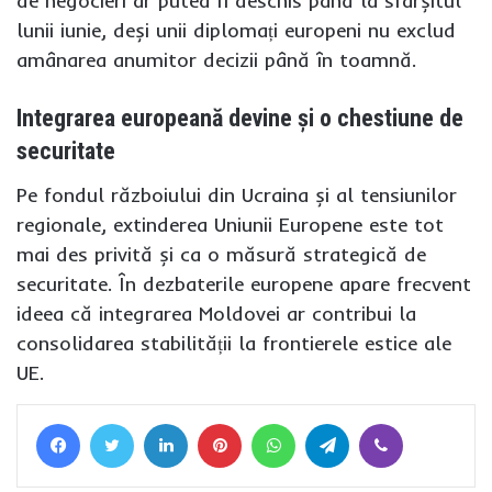
de negocieri ar putea fi deschis până la sfârșitul
lunii iunie, deși unii diplomați europeni nu exclud
amânarea anumitor decizii până în toamnă.
Integrarea europeană devine și o chestiune de
securitate
Pe fondul războiului din Ucraina și al tensiunilor
regionale, extinderea Uniunii Europene este tot
mai des privită și ca o măsură strategică de
securitate. În dezbaterile europene apare frecvent
ideea că integrarea Moldovei ar contribui la
consolidarea stabilității la frontierele estice ale
UE.
Facebook
Twitter
LinkedIn
Pinterest
WhatsApp
Telegram
Viber