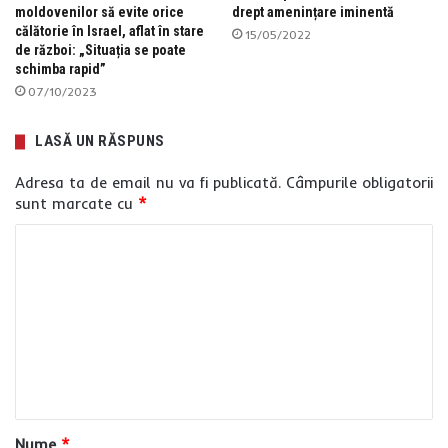
moldovenilor să evite orice
drept amenințare iminentă
călătorie în Israel, aflat în stare
15/05/2022
de război: „Situația se poate
schimba rapid”
07/10/2023
LASĂ UN RĂSPUNS
Adresa ta de email nu va fi publicată.
Câmpurile obligatorii
sunt marcate cu
*
C
o
m
e
n
t
a
Nume
*