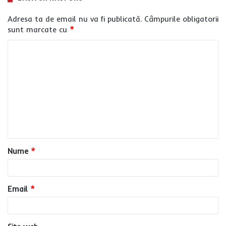
Adresa ta de email nu va fi publicată.
Câmpurile obligatorii
sunt marcate cu
*
C
o
m
e
n
t
a
Nume
*
r
i
u
Email
*
*