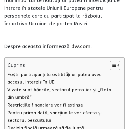
mai importante noutăți ar putea fi interdicția de
intrare în statele Uniunii Europene pentru
persoanele care au participat la războiul
împotriva Ucrainei de partea Rusiei.
Despre aceasta informează
dw.com.
Cuprins
Foștii participanți la ostilități ar putea avea
accesul interzis în UE
Vizate sunt băncile, sectorul petrolier și „flota
din umbră”
Restricțiile financiare vor fi extinse
Pentru prima dată, sancțiunile vor afecta și
sectorul pescuitului
Decizia finală urmează să fie luată