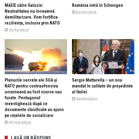
MAEIE către Galuzin:
România intră în Schengen
Neutralitatea nu înseamnă
02/01/2025
demilitarizare. Vom fortifica
reziliența, inclusiv prin NATO
25/12/2022
Planurile secrete ale SUA și
Sergio Mattarella – un nou
NATO pentru contraofensiva
mandat în calitate de președinte
ucraineană au fost scurse sau
al Italiei
furate. Pentagonul
30/01/2022
investighează după ce
documente clasificate au ajuns
pe rețelele de socializare
07/04/2023
LASĂ UN RĂSPUNS