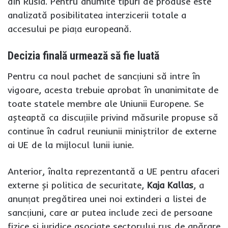
din Rusia. Pentru anumite tipuri de produse este
analizată posibilitatea interzicerii totale a
accesului pe piața europeană.
Decizia finală urmează să fie luată
Pentru ca noul pachet de sancțiuni să intre în
vigoare, acesta trebuie aprobat în unanimitate de
toate statele membre ale Uniunii Europene. Se
așteaptă ca discuțiile privind măsurile propuse să
continue în cadrul reuniunii miniștrilor de externe
ai UE de la mijlocul lunii iunie.
Anterior, înalta reprezentantă a UE pentru afaceri
externe și politica de securitate,
Kaja Kallas
, a
anunțat pregătirea unei noi extinderi a listei de
sancțiuni, care ar putea include zeci de persoane
fizice și juridice asociate sectorului rus de apărare