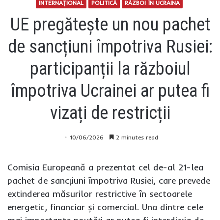
INTERNAŢIONAL
POLITICĂ
RĂZBOI ÎN UCRAINA
UE pregătește un nou pachet
de sancțiuni împotriva Rusiei:
participanții la războiul
împotriva Ucrainei ar putea fi
vizați de restricții
10/06/2026
2 minutes read
Comisia Europeană a prezentat cel de-al 21-lea
pachet de sancțiuni împotriva Rusiei, care prevede
extinderea măsurilor restrictive în sectoarele
energetic, financiar și comercial. Una dintre cele