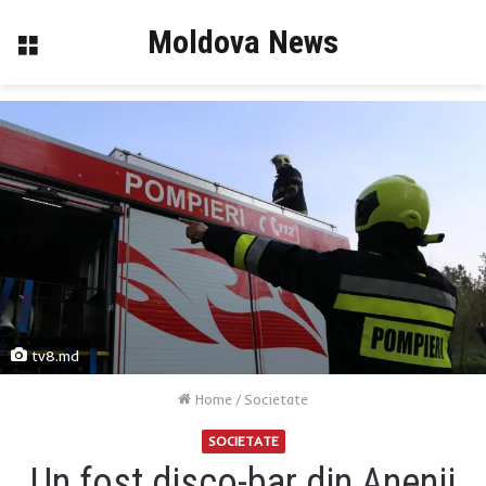
Moldova News
Menu
tv8.md
Home
/
Societate
SOCIETATE
Un fost disco-bar din Anenii