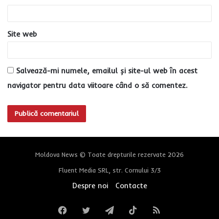
*
Site web
Salvează-mi numele, emailul și site-ul web în acest
navigator pentru data viitoare când o să comentez.
Moldova News © Toate drepturile rezervate 2026
Fluent Media SRL, str. Cornului 3/3
Despre noi
Contacte
Facebook
Twitter
Telegram
TikTok
RSS