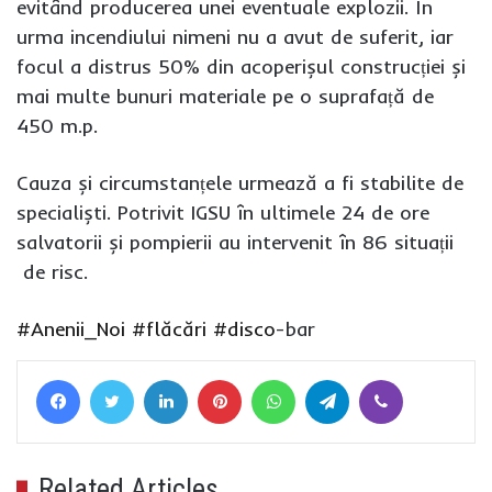
evitând producerea unei eventuale explozii. În
urma incendiului nimeni nu a avut de suferit, iar
focul a distrus 50% din acoperișul construcției și
mai multe bunuri materiale pe o suprafață de
450 m.p.
Cauza și circumstanțele urmează a fi stabilite de
specialiști. Potrivit IGSU în ultimele 24 de ore
salvatorii și pompierii au intervenit în 86 situații
de risc.
#Anenii_Noi
#flăcări
#disco
-bar
Facebook
Twitter
LinkedIn
Pinterest
WhatsApp
Telegram
Viber
Related Articles