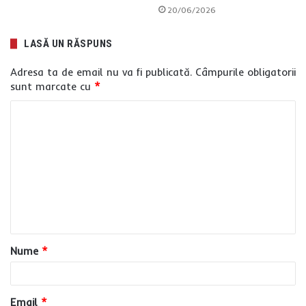
20/06/2026
LASĂ UN RĂSPUNS
Adresa ta de email nu va fi publicată.
Câmpurile obligatorii
sunt marcate cu
*
C
o
m
e
n
t
a
Nume
*
r
i
u
Email
*