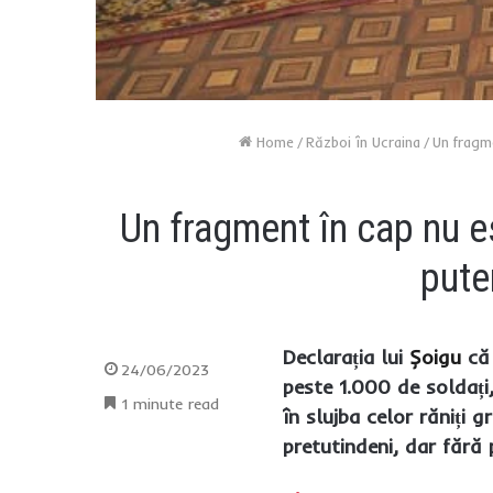
Home
/
Război în Ucraina
/
Un fragme
Un fragment în cap nu e
puter
Declarația lui
Șoigu
că
24/06/2023
peste 1.000 de soldați,
1 minute read
în slujba celor răniți 
pretutindeni, dar fără 