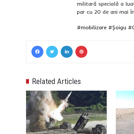
militară specială a lua
par cu 20 de ani mai în
#mobilizare
#Șoigu
#C
Facebook
Twitter
LinkedIn
Pinterest
Related Articles