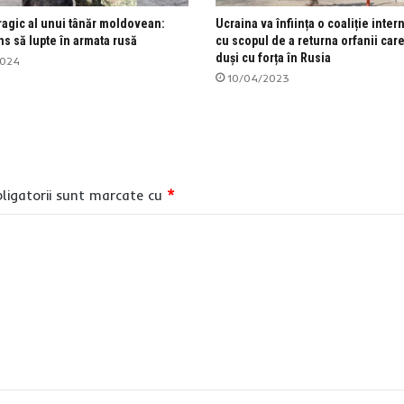
ragic al unui tânăr moldovean:
Ucraina va înființa o coaliție inter
s să lupte în armata rusă
cu scopul de a returna orfanii care
duși cu forța în Rusia
2024
10/04/2023
ligatorii sunt marcate cu
*