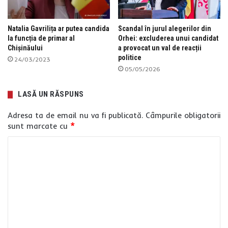
Natalia Gavrilița ar putea candida
Scandal în jurul alegerilor din
la funcția de primar al
Orhei: excluderea unui candidat
Chișinăului
a provocat un val de reacții
politice
24/03/2023
05/05/2026
LASĂ UN RĂSPUNS
Adresa ta de email nu va fi publicată.
Câmpurile obligatorii
sunt marcate cu
*
C
o
m
e
n
t