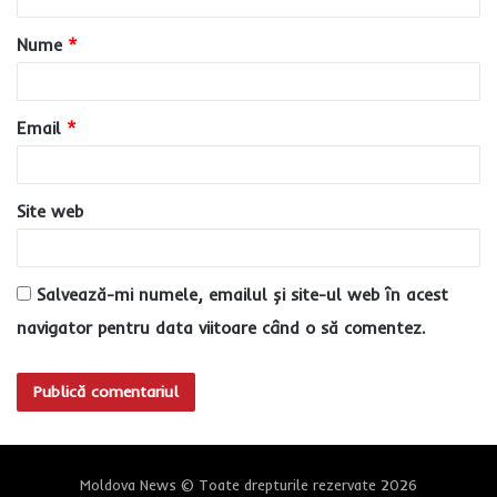
a
Nume
*
r
i
u
Email
*
*
Site web
Salvează-mi numele, emailul și site-ul web în acest
navigator pentru data viitoare când o să comentez.
Moldova News © Toate drepturile rezervate 2026