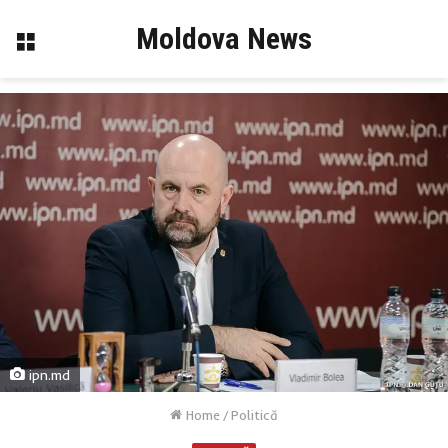
Moldova News
Menu
ipn.md
Home
/
Politică