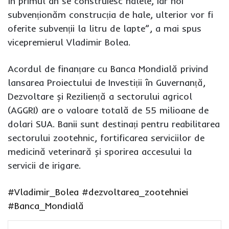
în primul an se construiesc halele, iar noi
subvenționăm construcția de hale, ulterior vor fi
oferite subvenții la litru de lapte”, a mai spus
vicepremierul Vladimir Bolea.
Acordul de finanțare cu Banca Mondială privind
lansarea Proiectului de Investiții în Guvernanță,
Dezvoltare și Reziliență a sectorului agricol
(AGGRI) are o valoare totală de 55 milioane de
dolari SUA. Banii sunt destinați pentru reabilitarea
sectorului zootehnic, fortificarea serviciilor de
medicină veterinară și sporirea accesului la
servicii de irigare.
#Vladimir_Bolea
#dezvoltarea_zootehniei
#Banca_Mondială
Facebook
Twitter
LinkedIn
Pinterest
WhatsApp
Telegram
Viber