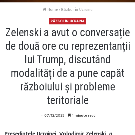
Home
/
Război în Ucraina
RĂZBOI ÎN UCRAINA
Zelenski a avut o conversație
de două ore cu reprezentanții
lui Trump, discutând
modalități de a pune capăt
războiului și probleme
teritoriale
07/12/2025
1 minute read
Președintele Ucrainei, Volodimir Zelenski, a