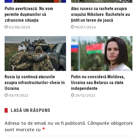
Putin avertizează: Nu vom
Atac rusesc cu rachete asupra
permite dușmanilor să
orașului Nikolaev. Rachetele au
zdruncine situația
țintit un teren de joacă
02/06/2023
19/07/2024
Rusia îşi continuă atacurile
Putin nu consideră Moldova,
asupra infrastructurilor-cheie în
Ucraina sau Belarus ca state
Ucraina
independente
03/11/2022
29/12/2022
LASĂ UN RĂSPUNS
Adresa ta de email nu va fi publicată.
Câmpurile obligatorii
sunt marcate cu
*