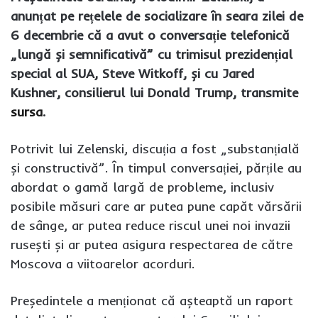
anunțat pe rețelele de socializare în seara zilei de
6 decembrie că a avut o conversație telefonică
„lungă și semnificativă” cu trimisul prezidențial
special al SUA, Steve Witkoff, și cu Jared
Kushner, consilierul lui Donald Trump, transmite
sursa
.
Potrivit lui Zelenski, discuția a fost „substanțială
și constructivă”. În timpul conversației, părțile au
abordat o gamă largă de probleme, inclusiv
posibile măsuri care ar putea pune capăt vărsării
de sânge, ar putea reduce riscul unei noi invazii
rusești și ar putea asigura respectarea de către
Moscova a viitoarelor acorduri.
Președintele a menționat că așteaptă un raport