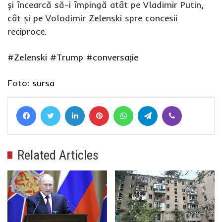
și încearcă să-i împingă atât pe Vladimir Putin,
cât și pe Volodimir Zelenski spre concesii
reciproce.
#Zelenski
#Trump
#conversație
Foto:
sursa
Facebook
Twitter
LinkedIn
Pinterest
WhatsApp
Telegram
Viber
Related Articles