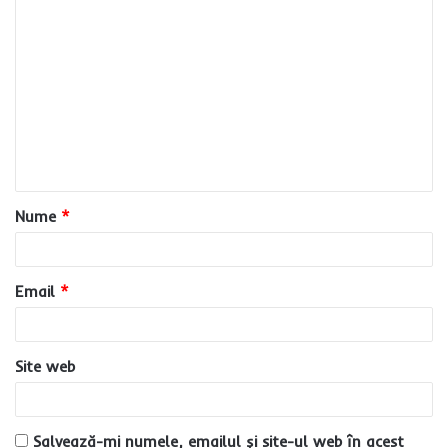
C
o
m
e
n
t
a
Nume
*
r
i
u
Email
*
*
Site web
Salvează-mi numele, emailul și site-ul web în acest