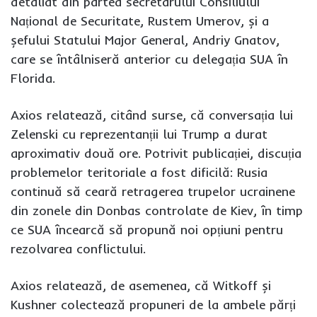
detaliat din partea secretarului Consiliului
Național de Securitate, Rustem Umerov, și a
șefului Statului Major General, Andriy Gnatov,
care se întâlniseră anterior cu delegația SUA în
Florida.
Axios relatează, citând surse, că conversația lui
Zelenski cu reprezentanții lui Trump a durat
aproximativ două ore. Potrivit publicației, discuția
problemelor teritoriale a fost dificilă: Rusia
continuă să ceară retragerea trupelor ucrainene
din zonele din Donbas controlate de Kiev, în timp
ce SUA încearcă să propună noi opțiuni pentru
rezolvarea conflictului.
Axios relatează, de asemenea, că Witkoff și
Kushner colectează propuneri de la ambele părți