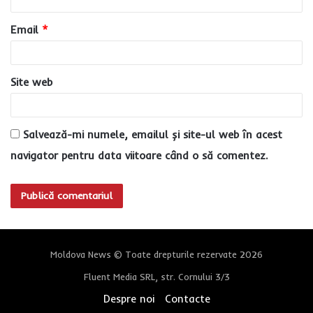
i
u
Email
*
*
Site web
Salvează-mi numele, emailul și site-ul web în acest
navigator pentru data viitoare când o să comentez.
Moldova News © Toate drepturile rezervate 2026
Fluent Media SRL, str. Cornului 3/3
Despre noi
Contacte