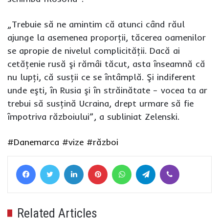
„Trebuie să ne amintim că atunci când răul
ajunge la asemenea proporţii, tăcerea oamenilor
se apropie de nivelul complicităţii. Dacă ai
cetăţenie rusă şi rămâi tăcut, asta înseamnă că
nu lupţi, că susţii ce se întâmplă. Şi indiferent
unde eşti, în Rusia şi în străinătate – vocea ta ar
trebui să susţină Ucraina, drept urmare să fie
împotriva războiului”, a subliniat Zelenski.
#Danemarca
#vize
#război
Facebook
Twitter
LinkedIn
Pinterest
WhatsApp
Telegram
Viber
Related Articles