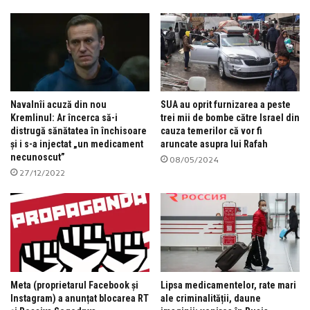
Navalnîi acuză din nou
SUA au oprit furnizarea a peste
Kremlinul: Ar încerca să-i
trei mii de bombe către Israel din
distrugă sănătatea în închisoare
cauza temerilor că vor fi
și i s-a injectat „un medicament
aruncate asupra lui Rafah
necunoscut”
08/05/2024
27/12/2022
Meta (proprietarul Facebook și
Lipsa medicamentelor, rate mari
Instagram) a anunțat blocarea RT
ale criminalității, daune