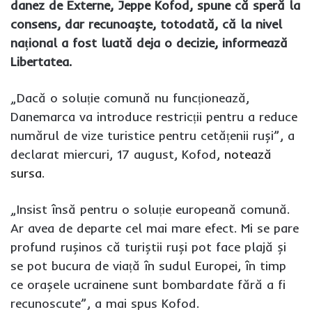
danez de Externe, Jeppe Kofod, spune că speră la
consens, dar recunoaște, totodată, că la nivel
național a fost luată deja o decizie, informează
Libertatea.
„Dacă o soluție comună nu funcționează,
Danemarca va introduce restricții pentru a reduce
numărul de vize turistice pentru cetățenii ruși”, a
declarat miercuri, 17 august, Kofod,
notează
sursa
.
„Insist însă pentru o soluție europeană comună.
Ar avea de departe cel mai mare efect. Mi se pare
profund rușinos că turiștii ruși pot face plajă și
se pot bucura de viață în sudul Europei, în timp
ce orașele ucrainene sunt bombardate fără a fi
recunoscute”, a mai spus Kofod.