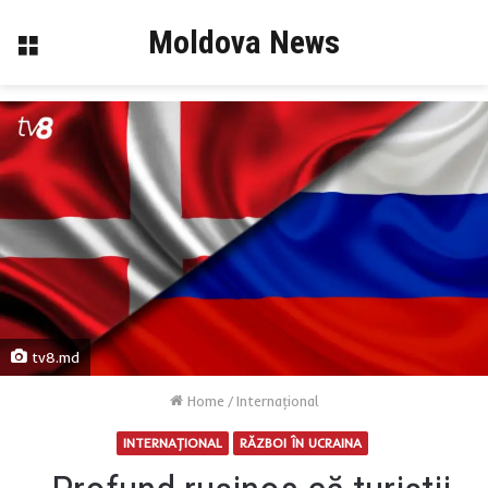
Moldova News
Menu
tv8.md
Home
/
Internaţional
INTERNAŢIONAL
RĂZBOI ÎN UCRAINA