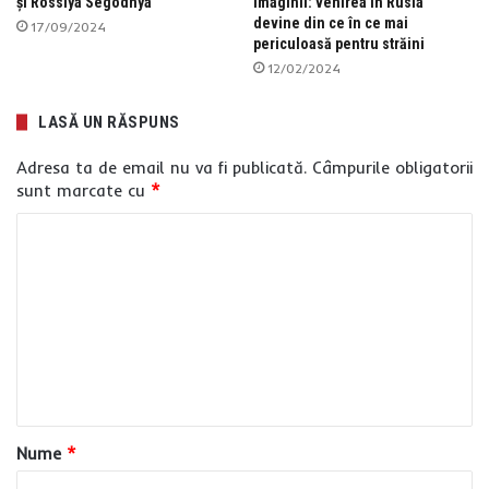
și Rossiya Segodnya
imaginii: venirea în Rusia
devine din ce în ce mai
17/09/2024
periculoasă pentru străini
12/02/2024
LASĂ UN RĂSPUNS
Adresa ta de email nu va fi publicată.
Câmpurile obligatorii
sunt marcate cu
*
C
o
m
e
n
t
a
Nume
*
r