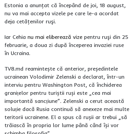
Estonia a anunţat că începând de joi, 18 august,
nu va mai accepta vizele pe care le-a acordat
deja cetăţenilor ruşi.
Iar Cehia
nu mai eliberează vize
pentru ruşi din 25
februarie, a doua zi după începerea invaziei ruse
în Ucraina.
TV8.md reamintește că anterior, președintele
ucrainean Volodimir Zelenski a declarat, într-un
interviu pentru Washington Post, că închiderea
granițelor pentru turiștii ruși este „cea mai
importantă sancțiune”. Zelenski a cerut această
soluție dacă Rusia continuă să anexeze mai multe
teritorii ucrainene. El a spus că rușii ar trebui „să
trăiască în propria lor lume până când își vor
schimba filosofia”.