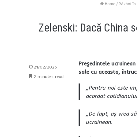
Home
/
Război în
Zelenski: Dacă China s
Preşedintele ucrainean 
21/02/2023
sale cu aceasta, întru
2 minutes read
„Pentru noi este imp
acordat cotidianulu
„De fapt, aş vrea să
ucrainean.