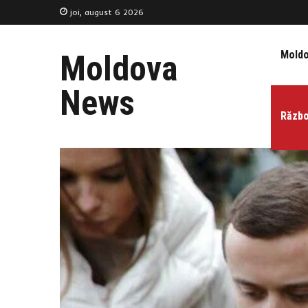
joi, august 6 2026
Mold
Moldova
News
Războ