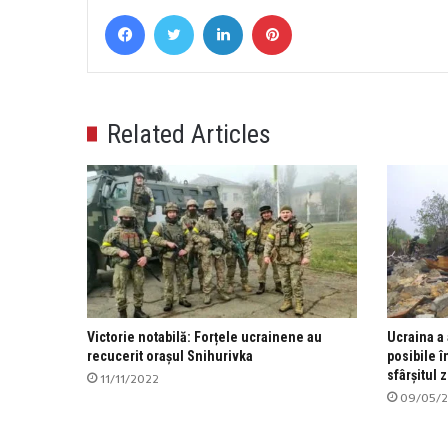
Facebook
Twitter
LinkedIn
Pinterest
Related Articles
Victorie notabilă: Forțele ucrainene au
Ucraina a 
recucerit orașul Snihurivka
posibile î
sfârşitul z
11/11/2022
09/05/