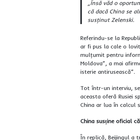
„Însă văd o oportun
că dacă China se ali
susţinut Zelenski.
Referindu-se la Republ
ar fi pus la cale o lo
mulţumit pentru informa
Moldova”, a mai afirmat
isterie antirusească”.
Tot într-un interviu, 
aceasta oferă Rusiei sp
China ar lua în calcul s
China susține oficial c
În replică, Beijingul a