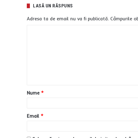
LASĂ UN RĂSPUNS
Adresa ta de email nu va fi publicată.
Câmpurile ob
C
o
m
e
n
t
a
Nume
*
r
i
u
Email
*
*