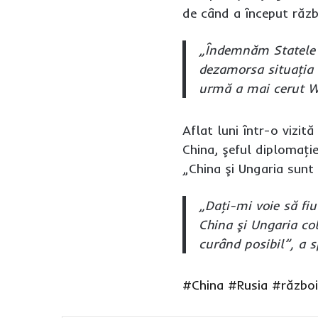
de când a început războ
„Îndemnăm Statele U
dezamorsa situaţia 
urmă a mai cerut Wa
Aflat luni într-o vizi
China, şeful diplomaţie
„China şi Ungaria sunt 
„Daţi-mi voie să fi
China şi Ungaria col
curând posibil”, a 
#China
#Rusia
#război