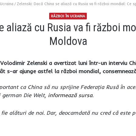
 Ucraina
/
Zelenski: Dacă China se aliază cu Rusia va fi război mondial: Ce
RĂZBOI ÎN UCRAINA
e aliază cu Rusia va fi război m
Moldova
Volodimir Zelenski a avertizat luni într-un interviu Ch
cât s-ar ajunge astfel la război mondial, consemnează
ortant ca China să nu sprijine Federaţia Rusă în acest
i german Die Welt,
informează sursa
.
 fie alături de noi. Dar, deocamdată nu cred că este p