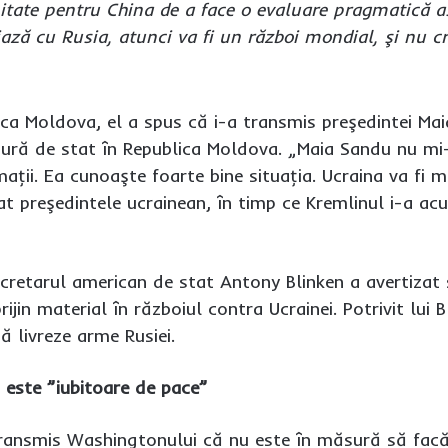
itate pentru China de a face o evaluare pragmatică a
ază cu Rusia, atunci va fi un război mondial, şi nu c
ica Moldova, el a spus că i-a transmis preşedintei Ma
vitură de stat în Republica Moldova. „Maia Sandu nu mi
ţii. Ea cunoaşte foarte bine situaţia. Ucraina va fi m
 preşedintele ucrainean, în timp ce Kremlinul i-a acuz
secretarul american de stat Antony Blinken a avertiz
rijin material în războiul contra Ucrainei. Potrivit lui
ă livreze arme Rusiei.
ă este ”iubitoare de pace”
 transmis Washingtonului că nu este în măsură să facă as