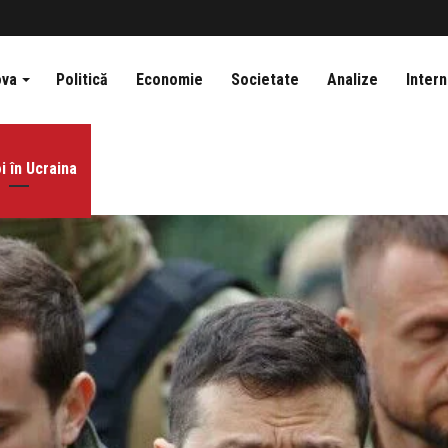
ova
Politică
Economie
Societate
Analize
Intern
i în Ucraina