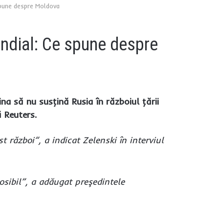
 spune despre Moldova
ondial: Ce spune despre
ina să nu susţină Rusia în războiul ţării
 Reuters.
 război”, a indicat Zelenski în interviul
osibil”, a adăugat preşedintele