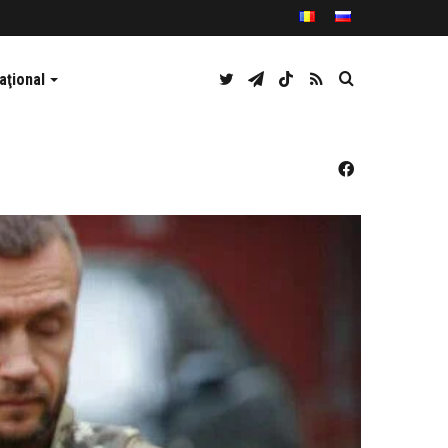
Twitter
Telegram
TikTok
RSS
Caută
aţional
Facebook