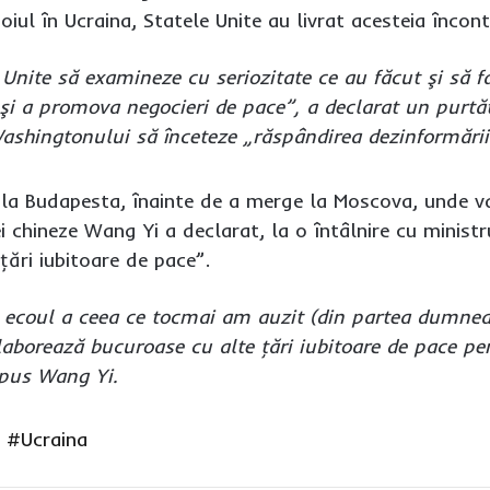
iul în Ucraina, Statele Unite au livrat acesteia încon
nite să examineze cu seriozitate ce au făcut şi să f
şi a promova negocieri de pace”, a declarat un purtă
shingtonului să înceteze „răspândirea dezinformării
tă la Budapesta, înainte de a merge la Moscova, unde v
i chineze Wang Yi a declarat, la o întâlnire cu ministr
ţări iubitoare de pace”.
u ecoul a ceea ce tocmai am auzit (din partea dumneav
aborează bucuroase cu alte ţări iubitoare de pace pen
spus Wang Yi.
#Ucraina