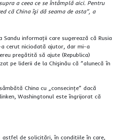
supra a ceea ce se întâmplă aici. Pentru
red că China îşi dă seama de asta”, a
ia Sandu informaţii care sugerează că Rusia
-a cerut niciodată ajutor, dar mi-a
ereu pregătită să ajute (Republica)
at pe liderii de la Chişinău că ”alunecă în
at sâmbătă China cu „consecinţe” dacă
 Blinken, Washingtonul este îngrijorat că
tfel de solicitări, în condiţiile în care,