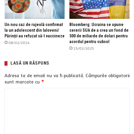
Un nou caz de rujeolă confirmat
Bloomberg: Ucraina se opune
la un adolescent din Ialoveni/
cererii SUA de a crea un fond de
Părinții au refuzat să-l vaccineze
500 de miliarde de dolari pentru
acordul pentru subsol
08/02/2024
23/02/2025
LASĂ UN RĂSPUNS
Adresa ta de email nu va fi publicată.
Câmpurile obligatorii
sunt marcate cu
*
C
o
m
e
n