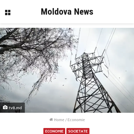
Moldova News
Menu
tv8.md
Home
/
Economie
ECONOMIE
SOCIETATE