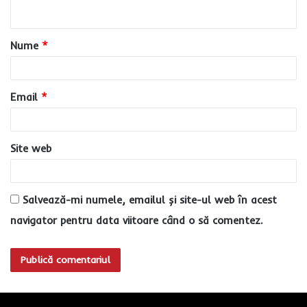
t
a
Nume
*
r
i
u
Email
*
*
Site web
Salvează-mi numele, emailul și site-ul web în acest
navigator pentru data viitoare când o să comentez.