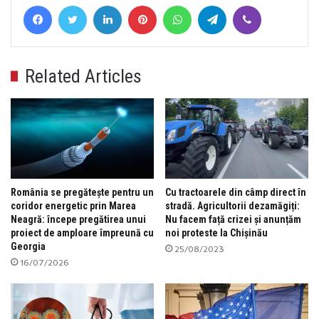
Facebook
Twitter
LinkedIn
Pinterest
WhatsApp
Telegram
Viber
Related Articles
România se pregătește pentru un
Cu tractoarele din câmp direct în
coridor energetic prin Marea
stradă. Agricultorii dezamăgiți:
Neagră: începe pregătirea unui
Nu facem față crizei și anunțăm
proiect de amploare împreună cu
noi proteste la Chișinău
Georgia
25/08/2023
16/07/2026