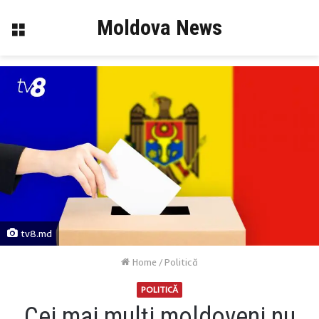
Moldova News
Menu
tv8.md
Home
/
Politică
POLITICĂ
Cei mai mulți moldoveni nu