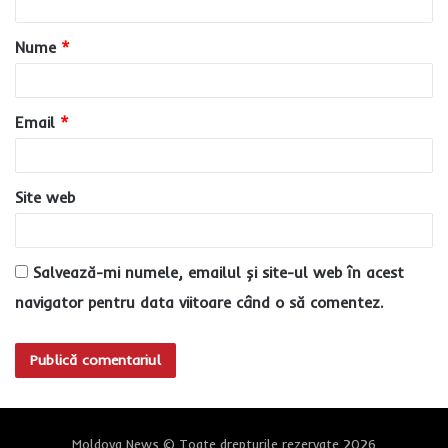
a
Nume
*
r
i
u
Email
*
*
Site web
Salvează-mi numele, emailul și site-ul web în acest
navigator pentru data viitoare când o să comentez.
Moldova News © Toate drepturile rezervate 2026