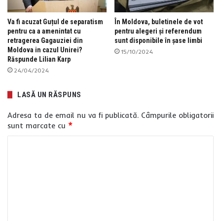
Va fi acuzat Guțul de separatism
În Moldova, buletinele de vot
pentru ca a amenintat cu
pentru alegeri și referendum
retragerea Gagauziei din
sunt disponibile în șase limbi
Moldova in cazul Unirei?
15/10/2024
Răspunde Lilian Karp
24/04/2024
LASĂ UN RĂSPUNS
Adresa ta de email nu va fi publicată.
Câmpurile obligatorii
sunt marcate cu
*
C
o
m
e
n
t