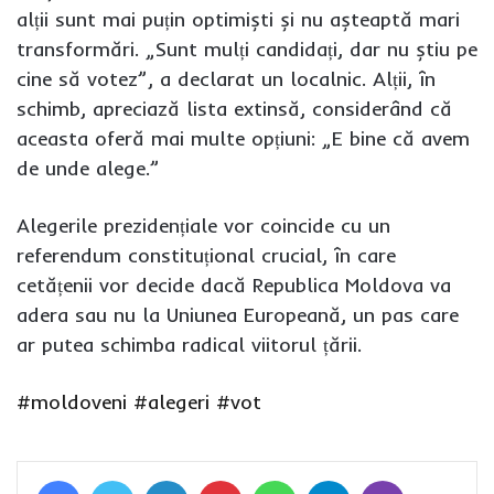
alții sunt mai puțin optimiști și nu așteaptă mari
transformări. „Sunt mulți candidați, dar nu știu pe
cine să votez”, a declarat un localnic. Alții, în
schimb, apreciază lista extinsă, considerând că
aceasta oferă mai multe opțiuni: „E bine că avem
de unde alege.”
Alegerile prezidențiale vor coincide cu un
referendum constituțional crucial, în care
cetățenii vor decide dacă Republica Moldova va
adera sau nu la Uniunea Europeană, un pas care
ar putea schimba radical viitorul țării.
#moldoveni
#alegeri
#vot
Facebook
Twitter
LinkedIn
Pinterest
WhatsApp
Telegram
Viber