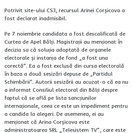
Potrivit site-ului CSJ, recursul Arinei Corșicova a
fost declarat inadmisibil.
Pe 7 noiembrie candidata a fost descalificată de
Curtea de Apel Bălți. Magistrații au menționat în
decizia sa că soluția adoptată de organele
electorale și instanța de fond „a fost una
corectă”. Ea a fost exclusă din cursa electorală
în baza a două sesizări depuse de „Partidul
Schimbării”. Autorii sesizării au acuzat-o că ea nu
a informat Consiliul electoral din Bălți despre
faptul că se află pe lista sancțiunilor
internaționale, ceea ce este un impediment pentru
a candida la alegeri. De asemenea, ei au
menționat că Arina Corșicova este
administratoarea SRL „Telesistem TV”, care este