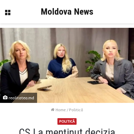
Moldova News
Menu
realitatea.md
Home
/
Politică
POLITICĂ
CSJ a menținut decizia