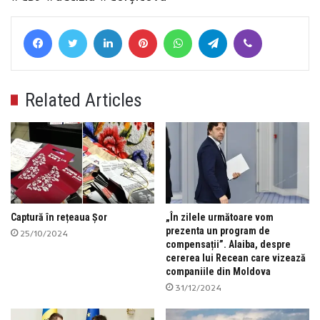
Facebook
Twitter
LinkedIn
Pinterest
WhatsApp
Telegram
Viber
Related Articles
Captură în rețeaua Șor
„În zilele următoare vom
prezenta un program de
25/10/2024
compensații”. Alaiba, despre
cererea lui Recean care vizează
companiile din Moldova
31/12/2024