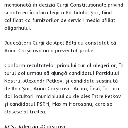
menționată în decizia Curții Constituționale privind
scoaterea în afara legii a Partidului Șor, fiind
calificat ca furnizorilor de servicii media afiliat
oligarhului.
Judecătorii Curții de Apel Bălți au constatat că
Arina Corșicova nu a prezentat probe.
Conform rezultatelor primului tur al alegerilor, în
turul doi urmau să ajungă candidatul Partidului
Nostru, Alexandr Petkov, și candidata susținută
de Ilan Șor, Arina Corșicova. Acum, însă, în turul
doi locuitorii municipiului au de ales între Petkov
și candidatul PSRM, Maxim Moroșanu, care se
clasese al treilea.
#CSJ
#decizia
#Corșicova