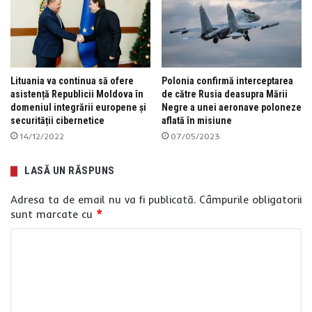
Lituania va continua să ofere
Polonia confirmă interceptarea
asistență Republicii Moldova în
de către Rusia deasupra Mării
domeniul integrării europene și
Negre a unei aeronave poloneze
securității cibernetice
aflată în misiune
14/12/2022
07/05/2023
LASĂ UN RĂSPUNS
Adresa ta de email nu va fi publicată.
Câmpurile obligatorii
sunt marcate cu
*
C
o
m
e