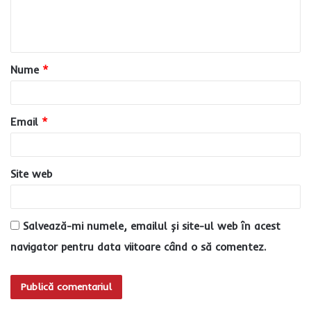
n
t
a
Nume
*
r
i
u
Email
*
*
Site web
Salvează-mi numele, emailul și site-ul web în acest
navigator pentru data viitoare când o să comentez.