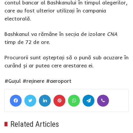
contul bancar al Bashkanului în timpul alegerilor,
care au fost ulterior utilizați în campania
electorală.
Bashkanul va rămâne în secția de izolare
CNA
timp de 72 de ore.
Procurorii sunt așteptați să o pună sub acuzare în
curând și ar putea cere arestarea ei.
#Guțul
#reținere
#aeroport
Facebook
Twitter
LinkedIn
Pinterest
WhatsApp
Telegram
Viber
Related Articles