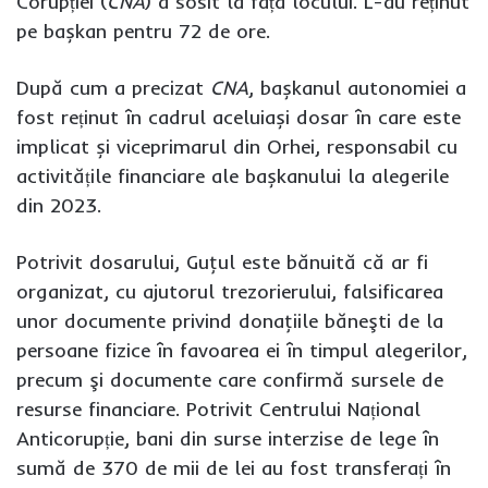
Corupției (
CNA
) a sosit la fața locului. L-au reținut
pe bașkan pentru 72 de ore.
După cum a precizat
CNA
, bașkanul autonomiei a
fost reținut în cadrul aceluiași dosar în care este
implicat și viceprimarul din Orhei, responsabil cu
activitățile financiare ale bașkanului la alegerile
din 2023.
Potrivit dosarului, Guţul este bănuită că ar fi
organizat, cu ajutorul trezorierului, falsificarea
unor documente privind donaţiile băneşti de la
persoane fizice în favoarea ei în timpul alegerilor,
precum şi documente care confirmă sursele de
resurse financiare. Potrivit Centrului Național
Anticorupție, bani din surse interzise de lege în
sumă de 370 de mii de lei au fost transferați în