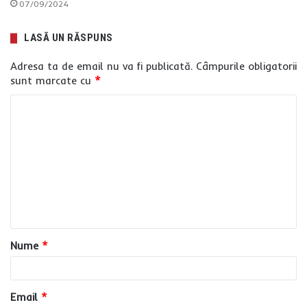
07/09/2024
LASĂ UN RĂSPUNS
Adresa ta de email nu va fi publicată.
Câmpurile obligatorii
sunt marcate cu
*
C
o
m
e
n
t
a
Nume
*
r
i
u
Email
*