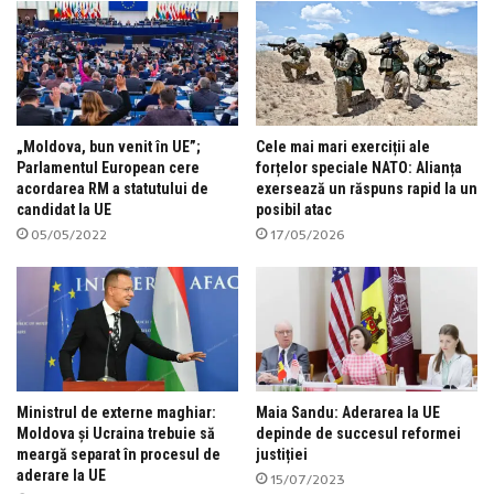
„Moldova, bun venit în UE”;
Cele mai mari exerciții ale
Parlamentul European cere
forțelor speciale NATO: Alianța
acordarea RM a statutului de
exersează un răspuns rapid la un
candidat la UE
posibil atac
05/05/2022
17/05/2026
Ministrul de externe maghiar:
Maia Sandu: Aderarea la UE
Moldova și Ucraina trebuie să
depinde de succesul reformei
meargă separat în procesul de
justiției
aderare la UE
15/07/2023