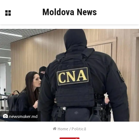
Moldova News
Menu
newsmaker.md
Home
/
Politică