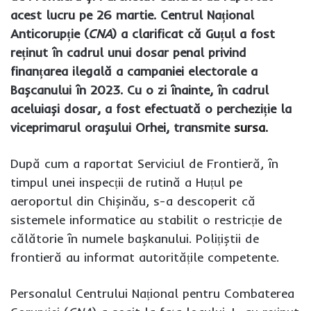
acest lucru pe 26 martie. Centrul Național
Anticorupție (
CNA
) a clarificat că Guțul a fost
reținut în cadrul unui dosar penal privind
finanțarea ilegală a campaniei electorale a
Bașcan
ului
în 2023. Cu o zi înainte, în cadrul
aceluiași dosar, a fost efectuată o percheziție la
viceprimarul orașului Orhei, transmite
sursa
.
După cum a raportat Serviciul de Frontieră, în
timpul unei inspecții de rutină a Huțul pe
aeroportul din Chișinău, s-a descoperit că
sistemele informatice au stabilit o restricție de
călătorie în numele bașkanului. Polițiștii de
frontieră au informat autoritățile competente.
Personalul Centrului Național pentru Combaterea