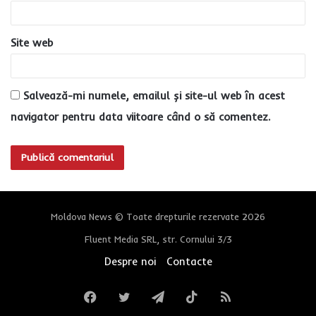
*
Site web
Salvează-mi numele, emailul și site-ul web în acest
navigator pentru data viitoare când o să comentez.
Moldova News © Toate drepturile rezervate 2026
Fluent Media SRL, str. Cornului 3/3
Despre noi
Contacte
Facebook
Twitter
Telegram
TikTok
RSS