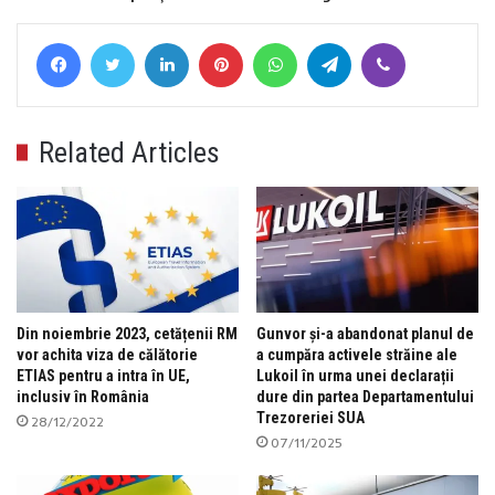
Facebook
Twitter
LinkedIn
Pinterest
WhatsApp
Telegram
Viber
Related Articles
Din noiembrie 2023, cetățenii RM
Gunvor și-a abandonat planul de
vor achita viza de călătorie
a cumpăra activele străine ale
ETIAS pentru a intra în UE,
Lukoil în urma unei declarații
inclusiv în România
dure din partea Departamentului
Trezoreriei SUA
28/12/2022
07/11/2025