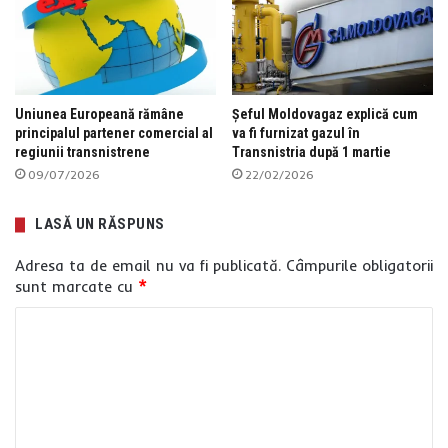
Uniunea Europeană rămâne
Șeful Moldovagaz explică cum
principalul partener comercial al
va fi furnizat gazul în
regiunii transnistrene
Transnistria după 1 martie
09/07/2026
22/02/2026
LASĂ UN RĂSPUNS
Adresa ta de email nu va fi publicată.
Câmpurile obligatorii
sunt marcate cu
*
C
o
m
e
n