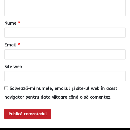
t
a
Nume
*
r
i
u
Email
*
*
Site web
Salvează-mi numele, emailul și site-ul web în acest
navigator pentru data viitoare când o să comentez.