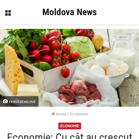
Moldova News
Menu
realitatea.md
Home
/
Economie
ECONOMIE
Economie: Cu cât au crescut