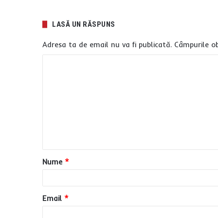
LASĂ UN RĂSPUNS
Adresa ta de email nu va fi publicată.
Câmpurile ob
C
o
m
e
n
t
a
Nume
*
r
i
u
Email
*
*