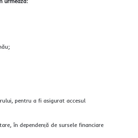
um urmează:
nău;
rului, pentru a fi asigurat accesul
are, în dependență de sursele financiare