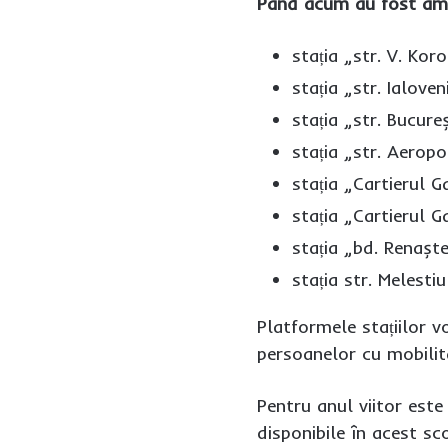
Până acum au fost amen
stația „str. V. Kor
stația „str. Ialoven
stația „str. Bucure
stația „str. Aeropo
stația „Cartierul G
stația „Cartierul G
stația „bd. Renaște
stația str. Melestiu
Platformele stațiilor v
persoanelor cu mobilit
Pentru anul viitor est
disponibile în acest sc