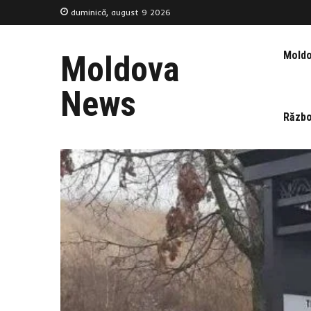
duminică, august 9 2026
Mold
Moldova
News
Războ