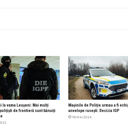
i la vama Leușeni: Mai mulți
Mașinile de Poliție urmau a fi ech
polițiști de frontieră sunt bănuiți
anvelope rusești: Decizia IGP
ie
19/04/2024
2022