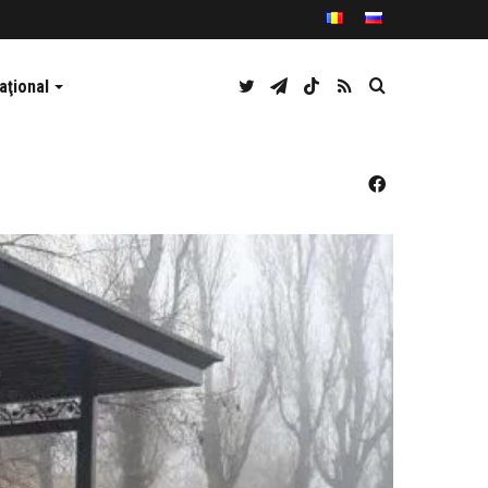
Twitter
Telegram
TikTok
RSS
Caută
aţional
Facebook