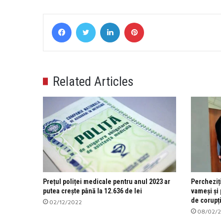
Facebook
Twitter
LinkedIn
Pinterest
Related Articles
Prețul poliței medicale pentru anul 2023 ar
Percheziți
putea crește până la 12.636 de lei
vameși și 
de corupț
02/12/2022
08/02/