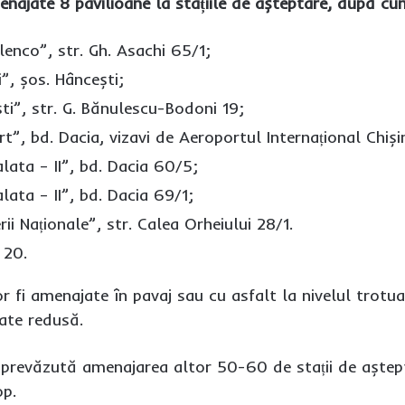
ajate 8 pavilioane la stațiile de așteptare, după c
olenco”, str. Gh. Asachi 65/1;
i”, șos. Hâncești;
ști”, str. G. Bănulescu-Bodoni 19;
rt”, bd. Dacia, vizavi de Aeroportul Internațional Chiși
alata – II”, bd. Dacia 60/5;
alata – II”, bd. Dacia 69/1;
rii Naționale”, str. Calea Orheiului 28/1.
 20.
or fi amenajate în pavaj sau cu asfalt la nivelul trotua
ate redusă.
e prevăzută amenajarea altor 50-60 de stații de aștept
op.