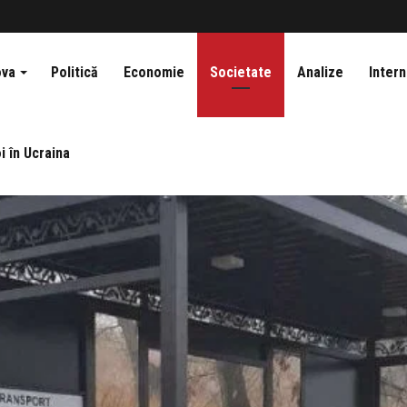
ova
Politică
Economie
Societate
Analize
Intern
i în Ucraina