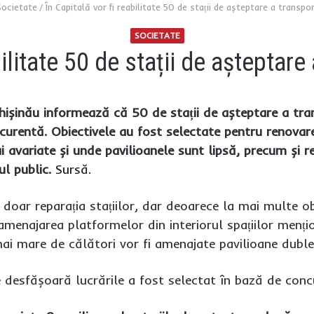
Societate
/
În Capitală vor fi reabilitate 50 de stații de așteptare a transpor
SOCIETATE
bilitate 50 de stații de așteptare
hișinău informează că 50 de stații de așteptare a tran
a curentă. Obiectivele au fost selectate pentru renova
 avariate și unde pavilioanele sunt lipsă, precum și r
l public.
Sursă.
ă doar reparația stațiilor, dar deoarece la mai multe ob
 amenajarea platformelor din interiorul spațiilor menț
mai mare de călători vor fi amenajate pavilioane duble
desfășoară lucrările a fost selectat în bază de conc