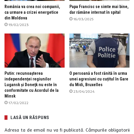
România va crea noi companii,
Papa Francisc se simte mai bine,
ca urmare a crizei energetice
dar rămâne internat în spital
din Moldova
16/03/2025
19/02/2023
Putin: recunoaşterea
O persoană a fost rănită în urma
independenţei regiunilor
unei agresiuni cu cuțitul în Gare
Lugansk şi Doneţk nu este în
du Midi, Bruxelles
conformitate cu Acordul de la
23/04/2024
Minsk
17/02/2022
LASĂ UN RĂSPUNS
Adresa ta de email nu va fi publicată.
Câmpurile obligatorii