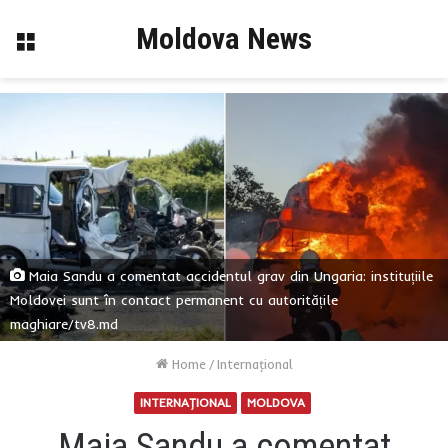
Moldova News
Menu
Maia Sandu a comentat accidentul grav din Ungaria: instituțiile
Moldovei sunt în contact permanent cu autoritățile
maghiare/tv8.md
Home
/
Internaţional
INTERNAŢIONAL
MOLDOVA
Maia Sandu a comentat