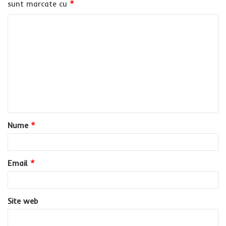
sunt marcate cu
*
C
o
m
e
n
t
a
Nume
*
r
i
u
Email
*
*
Site web