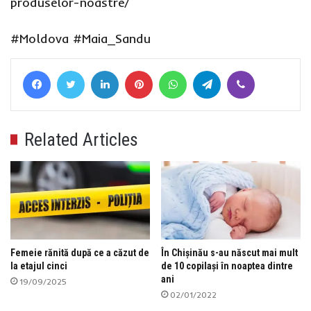
produselor-noastre/
#Moldova
#Maia_Sandu
Facebook
Twitter
LinkedIn
Pinterest
WhatsApp
Telegram
Viber
Related Articles
Femeie rănită după ce a căzut de
În Chișinău s-au născut mai mult
la etajul cinci
de 10 copilași în noaptea dintre
ani
19/09/2025
02/01/2022