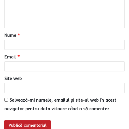
e
n
t
a
Nume
*
r
i
u
Email
*
*
Site web
Salvează-mi numele, emailul și site-ul web în acest
navigator pentru data viitoare când o să comentez.