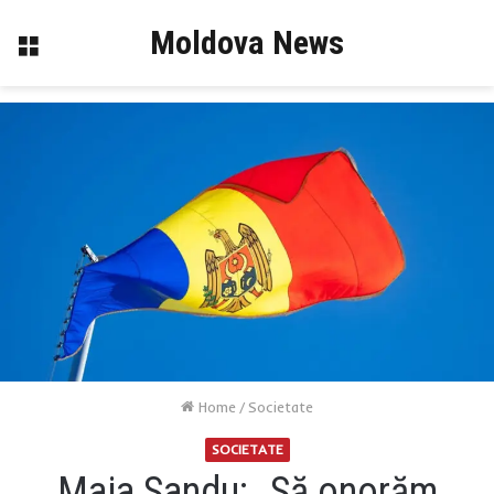
Moldova News
Menu
Home
/
Societate
SOCIETATE
Maia Sandu: „Să onorăm