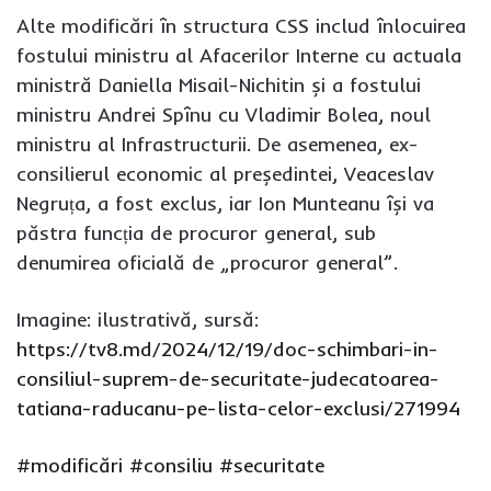
Alte modificări în structura CSS includ înlocuirea
fostului ministru al Afacerilor Interne cu actuala
ministră Daniella Misail-Nichitin și a fostului
ministru Andrei Spînu cu Vladimir Bolea, noul
ministru al Infrastructurii. De asemenea, ex-
consilierul economic al președintei, Veaceslav
Negruța, a fost exclus, iar Ion Munteanu își va
păstra funcția de procuror general, sub
denumirea oficială de „procuror general”.
Imagine: ilustrativă, sursă:
https://tv8.md/2024/12/19/doc-schimbari-in-
consiliul-suprem-de-securitate-judecatoarea-
tatiana-raducanu-pe-lista-celor-exclusi/271994
#modificări
#consiliu
#securitate