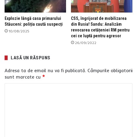
Explozie lângă casa primarului
CSS, îngrijorat de mobilizarea
Stăuceni: poliția caută suspecți
din Rusia! Sandu: Analizăm
revocarea cetățeniei RM pentru
10/08/2025
cei ce luptă pentru agresor
26/09/2022
LASĂ UN RĂSPUNS
Adresa ta de email nu va fi publicată.
Câmpurile obligatorii
sunt marcate cu
*
C
o
m
e
n
t