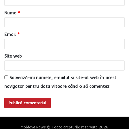
a
Nume
*
r
i
u
Email
*
*
Site web
Salvează-mi numele, emailul și site-ul web în acest
navigator pentru data viitoare când o să comentez.
Moldova News © Toate drepturile rezervate 2026