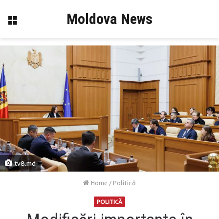
Moldova News
Menu
tv8.md
Home
/
Politică
POLITICĂ