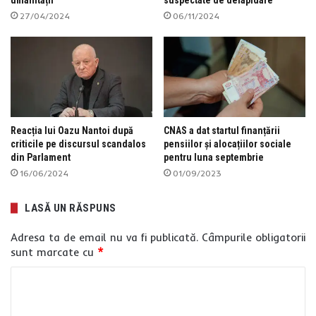
umanității
suspectate de delapidare
27/04/2024
06/11/2024
Reacția lui Oazu Nantoi după
CNAS a dat startul finanțării
criticile pe discursul scandalos
pensiilor şi alocațiilor sociale
din Parlament
pentru luna septembrie
16/06/2024
01/09/2023
LASĂ UN RĂSPUNS
Adresa ta de email nu va fi publicată.
Câmpurile obligatorii
sunt marcate cu
*
C
o