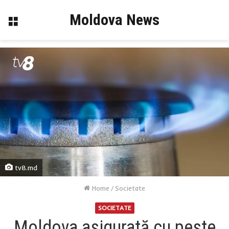
Moldova News
Menu
tv8.md
Home
/
Societate
SOCIETATE
Moldova asigurată cu peste