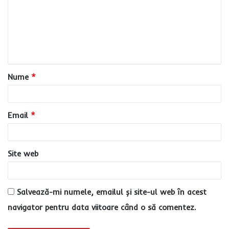
m
e
n
t
a
Nume
*
r
i
u
Email
*
*
Site web
Salvează-mi numele, emailul și site-ul web în acest
navigator pentru data viitoare când o să comentez.