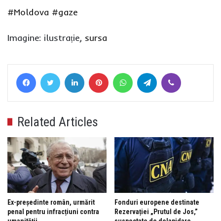
#Moldova
#gaze
Imagine: ilustrație,
sursa
Facebook
Twitter
LinkedIn
Pinterest
WhatsApp
Telegram
Viber
Related Articles
Ex-președinte român, urmărit
Fonduri europene destinate
penal pentru infracțiuni contra
Rezervației „Prutul de Jos,”