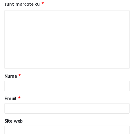
sunt marcate cu
*
C
o
m
e
n
t
a
Nume
*
r
i
u
Email
*
*
Site web