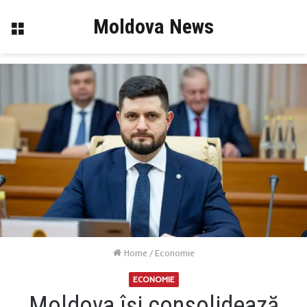
Moldova News
Menu
Home
/
Economie
ECONOMIE
Moldova își consolidează