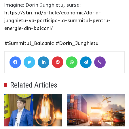
Imagine: Dorin Junghietu, sursa:
https://stiri.md/article/economic/dorin-
junghietu-va-participa-la-summitul-pentru-
energie-din-balcani/
#Summitul_Balcanic
#Dorin_Junghietu
Facebook
Twitter
LinkedIn
Pinterest
WhatsApp
Telegram
Viber
Related Articles