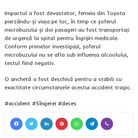
Impactul a fost devastator, femeia din Toyota
pierzându-și viața pe loc, în timp ce șoferul
microbuzului și doi pasageri au fost transportați
de urgență la spital pentru îngrijiri medicale.
Conform primelor investigații, șoferul
microbuzului nu se afla sub influența alcoolului,
testul fiind negativ.
O anchetă a fost deschisă pentru a stabili cu
exactitate circumstanțele acestui accident tragic.
#accident
#Sîngerei
#deces
Facebook
Twitter
LinkedIn
Pinterest
WhatsApp
Telegram
Viber