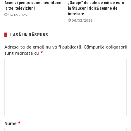
Amenzi pentru sunet neuniform
„Garaje” de sute de mii de euro
la trei televiziuni
la Stăuceni ridică semne de
întrebare
16/12/2025
06/03/2026
LASĂ UN RĂSPUNS
Adresa ta de email nu va fi publicată.
Câmpurile obligatorii
sunt marcate cu
*
C
o
m
e
n
t
a
Nume
*
r