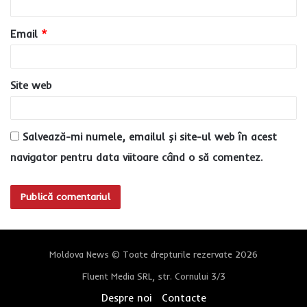
i
u
Email
*
*
Site web
Salvează-mi numele, emailul și site-ul web în acest
navigator pentru data viitoare când o să comentez.
Moldova News © Toate drepturile rezervate 2026
Fluent Media SRL, str. Cornului 3/3
Despre noi
Contacte