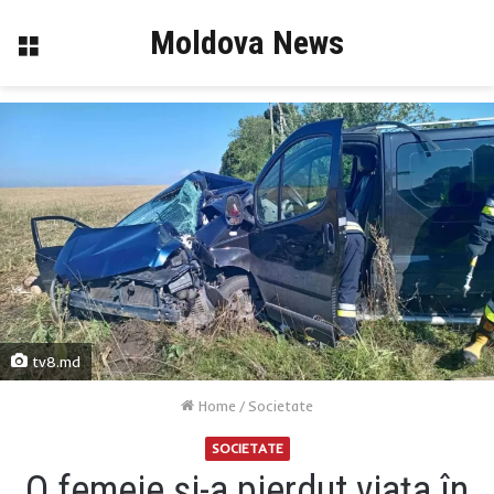
Moldova News
Menu
tv8.md
Home
/
Societate
SOCIETATE
O femeie și-a pierdut viața în