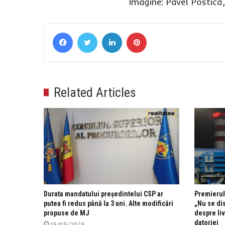
Imagine: Pavel Postică
Facebook
Twitter
LinkedIn
Pinterest
Related Articles
Durata mandatului președintelui CSP ar
Premierul
putea fi redus până la 3 ani. Alte modificări
„Nu se di
propuse de MJ
despre liv
datoriei
13/03/2023