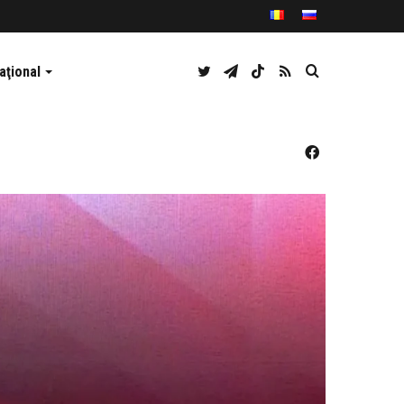
Twitter
Telegram
TikTok
RSS
Caută
aţional
Facebook