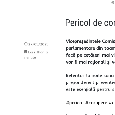
Pericol de co
Vicepreședintele Comisi
27/05/2025
parlamentare din toamnă
Less than a
facă pe cetățeni mai vi
minute
vor fi mai raționali și
Referitor la noile sanc
preponderent preventiv,
este esențială pentru 
#pericol
#corupere
#a