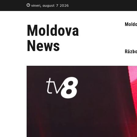
vineri, august 7 2026
Mold
Moldova
News
Războ