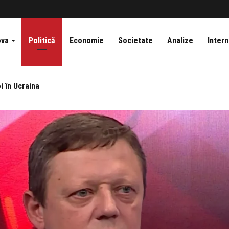
ova
Politică
Economie
Societate
Analize
Intern
i în Ucraina