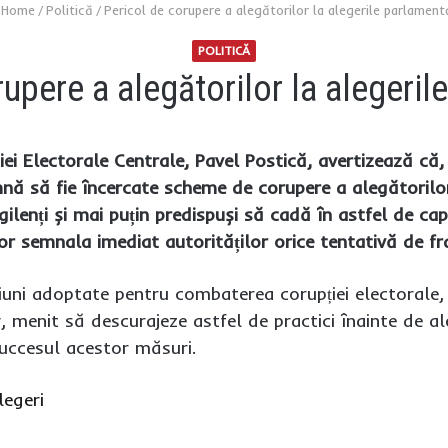
Home
/
Politică
/
Pericol de corupere a alegătorilor la alegerile parlament
POLITICĂ
rupere a alegătorilor la alegeril
ei Electorale Centrale, Pavel Postică, avertizează că, d
 să fie încercate scheme de corupere a alegătorilor, e
gilenți și mai puțin predispuși să cadă în astfel de c
 vor semnala imediat autorităților orice tentativă de
țiuni adoptate pentru combaterea corupției electorale,
 menit să descurajeze astfel de practici înainte de ale
succesul acestor măsuri.
legeri