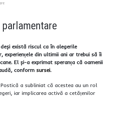
are
e parlamentare
eși există riscul ca în alegerile
xperiențele din ultimii ani ar trebui să îi
apcane. El și-a exprimat speranța că oamenii
 fraudă, conform
sursei
.
 Postică a subliniat că acestea au un rol
geri, iar implicarea activă a cetățenilor