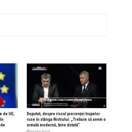
e de UE;
Deputat, despre riscul prezenței trupelor
în
ruse în stânga Nistrului: „Trebuie să avem o
 de
armată modernă, bine dotată”
13/01/2023