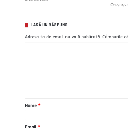
17/01/2
LASĂ UN RĂSPUNS
Adresa ta de email nu va fi publicată.
Câmpurile ob
C
o
m
e
n
t
a
Nume
*
r
i
u
Email
*