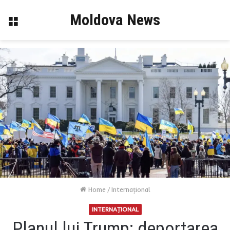
Moldova News
Menu
Home
/
Internaţional
INTERNAŢIONAL
Planul lui Trump: deportarea