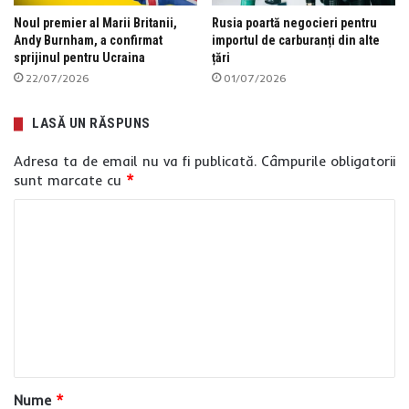
Noul premier al Marii Britanii,
Rusia poartă negocieri pentru
Andy Burnham, a confirmat
importul de carburanți din alte
sprijinul pentru Ucraina
țări
22/07/2026
01/07/2026
LASĂ UN RĂSPUNS
Adresa ta de email nu va fi publicată.
Câmpurile obligatorii
sunt marcate cu
*
C
o
m
e
n
t
a
Nume
*
r