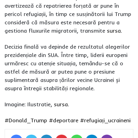
avertizează că repatrierea forțată ar pune în
pericol refugiații, în timp ce susținătorii lui Trump
consideră că măsura este necesară pentru a
gestiona fluxurile migratorii, transmite
sursa
.
Decizia finală va depinde de rezultatul alegerilor
prezidențiale din SUA. Între timp, liderii europeni
urmăresc cu atenție situația, temându-se că o
astfel de măsură ar putea pune o presiune
suplimentară asupra țărilor vecine Ucrainei și
asupra întregii stabilități regionale.
Imagine: Ilustratie,
sursa
.
#Donald_Trump
#deportare
#refugiați_ucraineni
Facebook
Twitter
LinkedIn
Pinterest
WhatsApp
Telegram
Viber