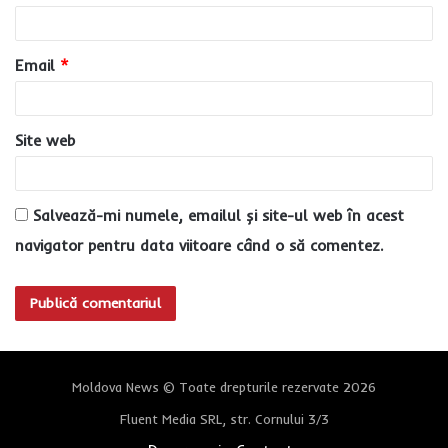
i
u
Email
*
*
Site web
Salvează-mi numele, emailul și site-ul web în acest
navigator pentru data viitoare când o să comentez.
Moldova News © Toate drepturile rezervate 2026
Fluent Media SRL, str. Cornului 3/3