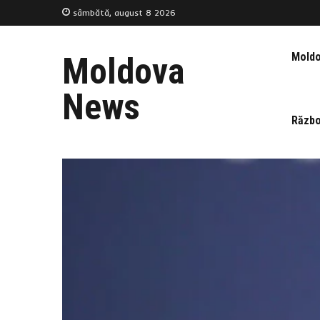
sâmbătă, august 8 2026
Mold
Moldova
News
Războ