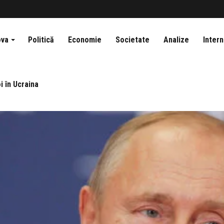
ova
Politică
Economie
Societate
Analize
Intern
i în Ucraina