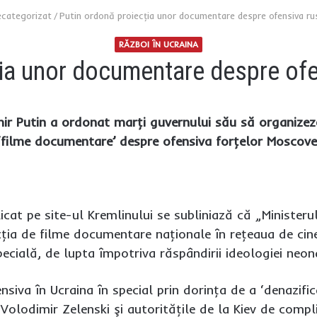
categorizat
/
Putin ordonă proiecţia unor documentare despre ofensiva ru
RĂZBOI ÎN UCRAINA
ia unor documentare despre ofe
mir Putin a ordonat marţi guvernului său să organizeze
filme documentare’ despre ofensiva forţelor Moscovei
at pe site-ul Kremlinului se subliniază că „Ministerul
cţia de filme documentare naţionale în reţeaua de ci
ecială, de lupta împotriva răspândirii ideologiei neon
fensiva în Ucraina în special prin dorinţa de a ‘denazif
Volodimir Zelenski şi autorităţile de la Kiev de compli