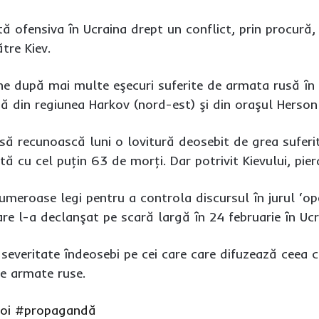
ă ofensiva în Ucraina drept un conflict, prin procură, 
tre Kiev.
ine după mai multe eşecuri suferite de armata rusă în 
gă din regiunea Harkov (nord-est) şi din oraşul Herson
să recunoască luni o lovitură deosebit de grea suferit
tă cu cel puţin 63 de morţi. Dar potrivit Kievului, pierd
meroase legi pentru a controla discursul în jurul ‘ope
re l-a declanşat pe scară largă în 24 februarie în Ucr
severitate îndeosebi pe cei care care difuzează ceea c
le armate ruse.
oi
#propagandă