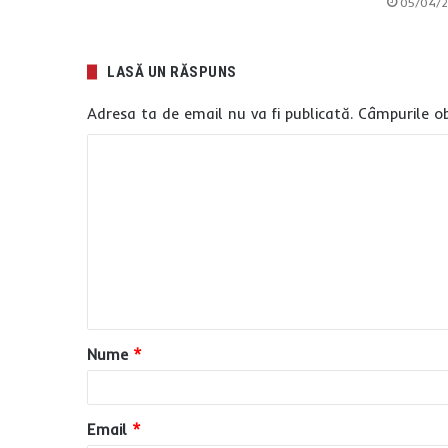
05/04/
LASĂ UN RĂSPUNS
Adresa ta de email nu va fi publicată.
Câmpurile ob
C
o
m
e
n
t
a
Nume
*
r
i
u
Email
*