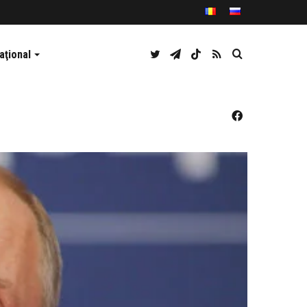
Twitter
Telegram
TikTok
RSS
Caută
aţional
Facebook