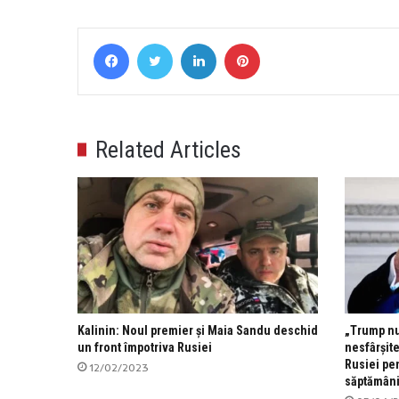
Facebook
Twitter
LinkedIn
Pinterest
Related Articles
Kalinin: Noul premier și Maia Sandu deschid
„Trump nu
un front împotriva Rusiei
nesfârșite
Rusiei pen
12/02/2023
săptămân