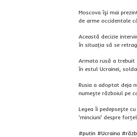
Moscova îşi mai prezint
de arme occidentale că
Această decizie interv
în situaţia să se retra
Armata rusă a trebuit 
în estul Ucrainei, solda
Rusia a adoptat deja nu
numeşte războiul pe ca
Legea îi pedepseşte cu 
‘minciuni’ despre forţe
#putin
#Ucraina
#răzb