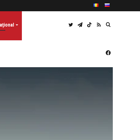
Twitter
Telegram
TikTok
RSS
Caută
aţional
Facebook