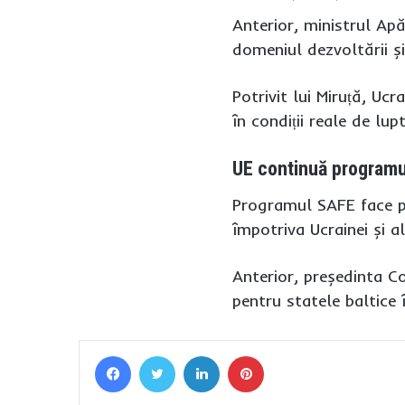
Anterior, ministrul Ap
domeniul dezvoltării și
Potrivit lui Miruță, Uc
în condiții reale de lup
UE continuă programu
Programul SAFE face pa
împotriva Ucrainei și al
Anterior, președinta C
pentru statele baltice î
Facebook
Twitter
LinkedIn
Pinterest