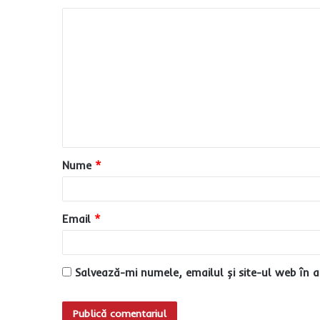
C
o
m
e
n
t
a
Nume
*
r
i
u
Email
*
*
Salvează-mi numele, emailul și site-ul web în a