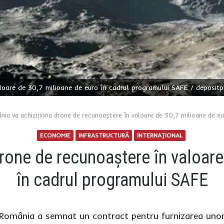
loare de 30,7 milioane de euro în cadrul programului SAFE / deposit
ia va achiziționa drone de recunoaștere în valoare de 30,7 milioane de e
ECONOMIE
INFRASTRUCTURĂ
INTERNAŢIONAL
rone de recunoaștere în valoare
în cadrul programului SAFE
n România a semnat un contract pentru furnizarea unor