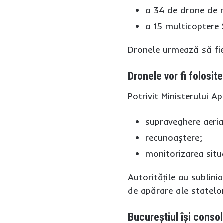
a 34 de drone de 
a 15 multicoptere
Dronele urmează să fie
Dronele vor fi folosi
Potrivit Ministerului A
supraveghere aeri
recunoaștere;
monitorizarea situa
Autoritățile au sublin
de apărare ale statelo
Bucureștiul își conso