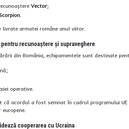
recunoaștere
Vector
;
Scorpion
.
 livrate armatei române anul viitor.
te pentru recunoaștere și supraveghere
părării din România, echipamentele sunt destinate pent
ană;
ției operative.
iat că acordul a fost semnat în cadrul programului UE 
r europene.
lidează cooperarea cu Ucraina