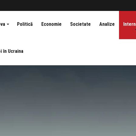
ova
Politică
Economie
Societate
Analize
Intern
i în Ucraina