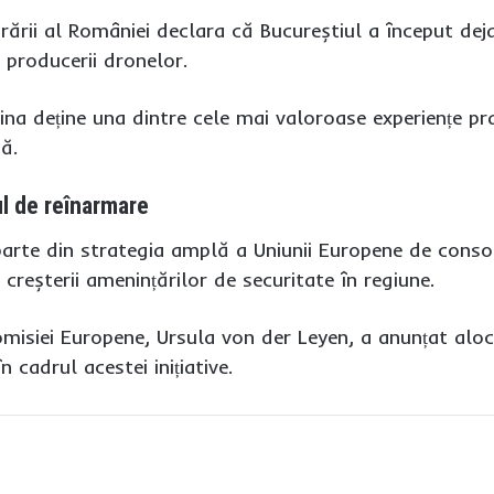
ărării al României declara că Bucureștiul a început de
 producerii dronelor.
raina deține una dintre cele mai valoroase experiențe pr
tă.
l de reînarmare
rte din strategia amplă a Uniunii Europene de consoli
 creșterii amenințărilor de securitate în regiune.
omisiei Europene, Ursula von der Leyen, a anunțat alo
n cadrul acestei inițiative.