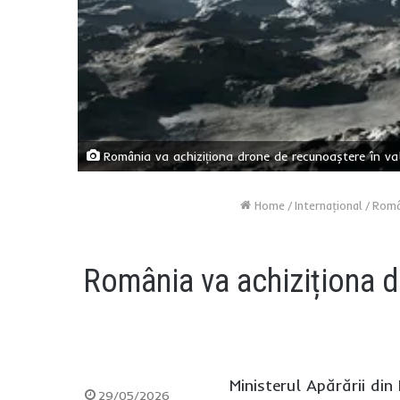
România va achiziționa drone de recunoaștere în va
Home
/
Internaţional
/
Român
România va achiziționa d
Ministerul Apărării di
29/05/2026