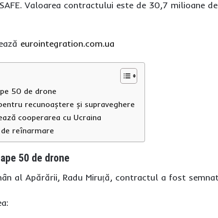
AFE. Valoarea contractului este de 30,7 milioane de
mează
eurointegration.com.ua
ape 50 de drone
 pentru recunoaștere și supraveghere
dează cooperarea cu Ucraina
 de reînarmare
oape 50 de drone
omân al Apărării, Radu Miruță, contractul a fost se
ea: