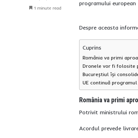
programului european S
1 minute read
Despre aceasta infor
Cuprins
România va primi apro
Dronele vor fi folosite
Bucureștiul își consoli
UE continuă programul
România va primi apr
Potrivit ministrului r
Acordul prevede livrar