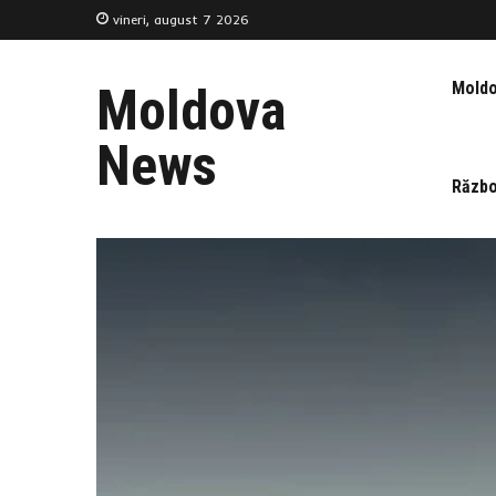
vineri, august 7 2026
Mold
Moldova
News
Războ